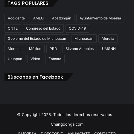
TAGS POPULARES
Accidente
AMLO
Apatzingán
Ayuntamiento de Morelia
CNTE
Congreso del Estado
COVID-19
Gobierno del Estado de Michoacán
Michoacán
Morelia
Morena
México
PRD
Silvano Aureoles
UMSNH
Uruapan
Video
Zamora
Búscanos en Facebook
© Copyright 2026. Todos los derechos reservados
Changoonga.com
EMPRESA
DIRECTORIO
ANÚNCIATE
CONTACTO