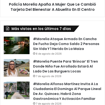
Policía Morelia Apaña A Mujer Que Le Cambió
Del
Bienestar
Tarjeta Del Bienestar A Abuelito En El Centro
A
Abuelito
En
Más vistas en los últimos 7 días
El
Centro
#Morelia Ataque Armado En Cancha
De Fucho Deja Como Saldo 2 Personas
Sin Vida Y 1 Herido En La Maiza
8 de agosto de 2026
#Morelia Puente Para ‘Brincar’ El Tren
Donde Niño Fue Arrollado Estará Al
Lado De Las Burguers Locas
7 de agosto de 2026
#Morelia Alfonso Martínez Invita A La
Ciudadania El Domingo Al Parque Lineal
De Av. Quinceo; Habrá Zona
Gastronómica Y Activación Familiar
7 de agosto de 2026