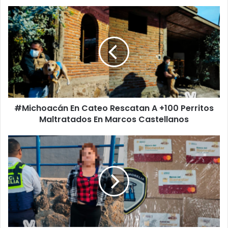
#Michoacán
En
Cateo
Rescatan
A
+100
Perritos
Maltratados
En
#Michoacán En Cateo Rescatan A +100 Perritos
Marcos
Castellanos
Maltratados En Marcos Castellanos
Policía
Morelia
Apaña
A
Mujer
Que
Le
Cambió
Tarjeta