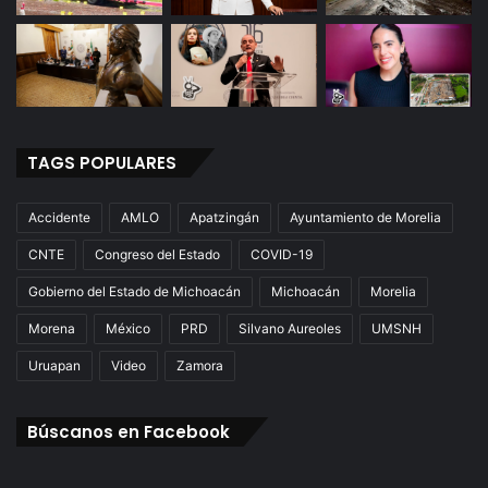
TAGS POPULARES
Accidente
AMLO
Apatzingán
Ayuntamiento de Morelia
CNTE
Congreso del Estado
COVID-19
Gobierno del Estado de Michoacán
Michoacán
Morelia
Morena
México
PRD
Silvano Aureoles
UMSNH
Uruapan
Video
Zamora
Búscanos en Facebook