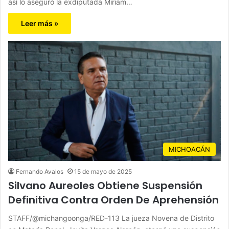
así lo aseguró la exdiputada Miriam…
Leer más »
MICHOACÁN
Fernando Avalos
15 de mayo de 2025
Silvano Aureoles Obtiene Suspensión
Definitiva Contra Orden De Aprehensión
STAFF/@michangoonga/RED-113 La jueza Novena de Distrito