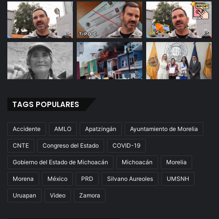
TAGS POPULARES
Accidente
AMLO
Apatzingán
Ayuntamiento de Morelia
CNTE
Congreso del Estado
COVID-19
Gobierno del Estado de Michoacán
Michoacán
Morelia
Morena
México
PRD
Silvano Aureoles
UMSNH
Uruapan
Video
Zamora