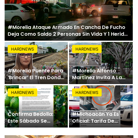
#Morelia Ataque Armado En Cancha De Fucho
Deja Como Saldo 2 Personas Sin Vida Y 1 Herido
En La Maiza
HARDNEWS
HARDNEWS
#Morelia Puente Para
#Morelia Alfonso
‘Brincar’ El Tren Donde
Martínez Invita A La
Niño Fue Arrollado
Ciudadania El
Estará Al Lado De Las
Domingo Al Parque
HARDNEWS
HARDNEWS
Burguers Locas
Lineal De Av. Quinceo;
Habrá Zona
Gastronómica Y
Confirma Bedolla:
#Michoacán Ya Es
Activación Familiar
Este Sábado Se
Oficial: Tarifa De
Reanudan
Transporte Público
Exportaciones De
Sube Un Peso: De $11