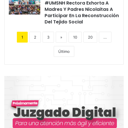
#UMSNH Rectora Exhorta A
Madres Y Padres Nicolaitas A
Participar En La Reconstrucción
Del Tejido Social
1
2
3
»
10
20
...
Último