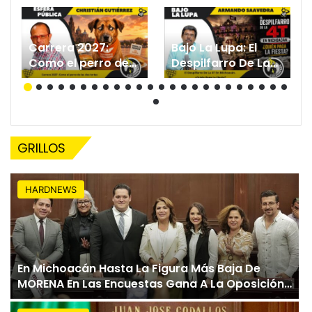
Carrera 2027:
Bajo La Lupa: El
Como el perro de
Despilfarro De La
las dos tortas.
4T EN Michoacán.
¿Quién Paga La
Fiesta?
GRILLOS
HARDNEWS
En Michoacán Hasta La Figura Más Baja De
MORENA En Las Encuestas Gana A La Oposición:
César Osuna