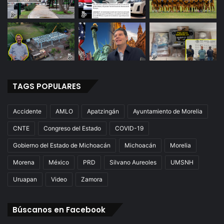
TAGS POPULARES
Accidente
AMLO
Apatzingán
Ayuntamiento de Morelia
CNTE
Congreso del Estado
COVID-19
Gobierno del Estado de Michoacán
Michoacán
Morelia
Morena
México
PRD
Silvano Aureoles
UMSNH
Uruapan
Video
Zamora
Búscanos en Facebook