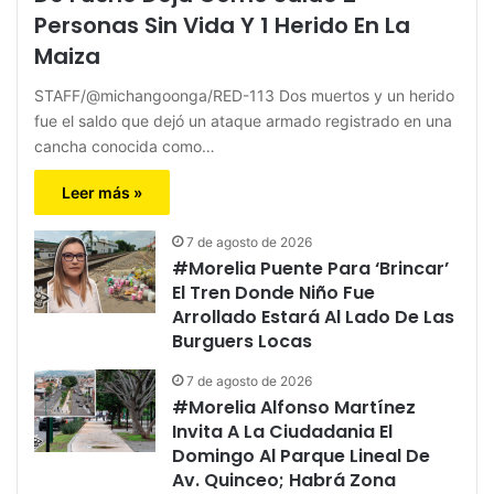
Personas Sin Vida Y 1 Herido En La
Maiza
STAFF/@michangoonga/RED-113 Dos muertos y un herido
fue el saldo que dejó un ataque armado registrado en una
cancha conocida como…
Leer más »
7 de agosto de 2026
#Morelia Puente Para ‘Brincar’
El Tren Donde Niño Fue
Arrollado Estará Al Lado De Las
Burguers Locas
7 de agosto de 2026
#Morelia Alfonso Martínez
Invita A La Ciudadania El
Domingo Al Parque Lineal De
Av. Quinceo; Habrá Zona