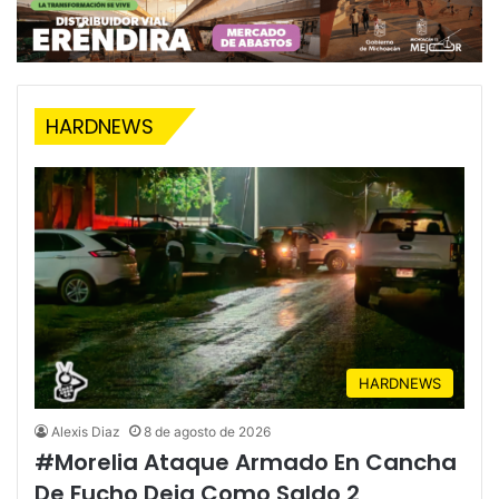
Aguacate A EU Tras
Pasa A 12 Varos
Acuerdos
HARDNEWS
HARDNEWS
Alexis Diaz
8 de agosto de 2026
#Morelia Ataque Armado En Cancha
De Fucho Deja Como Saldo 2