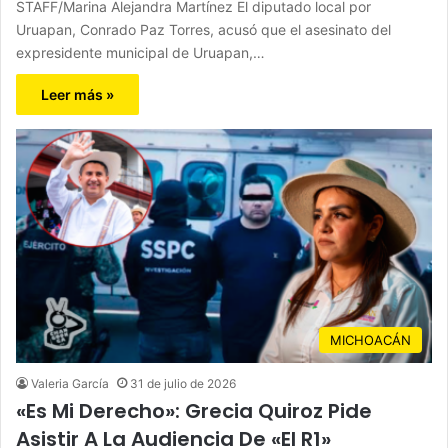
STAFF/Marina Alejandra Martínez El diputado local por
Uruapan, Conrado Paz Torres, acusó que el asesinato del
expresidente municipal de Uruapan,…
Leer más »
MICHOACÁN
Valeria García
31 de julio de 2026
«Es Mi Derecho»: Grecia Quiroz Pide
Asistir A La Audiencia De «El R1»