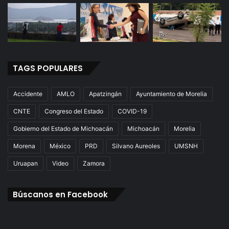
TAGS POPULARES
Accidente
AMLO
Apatzingán
Ayuntamiento de Morelia
CNTE
Congreso del Estado
COVID-19
Gobierno del Estado de Michoacán
Michoacán
Morelia
Morena
México
PRD
Silvano Aureoles
UMSNH
Uruapan
Video
Zamora
Búscanos en Facebook