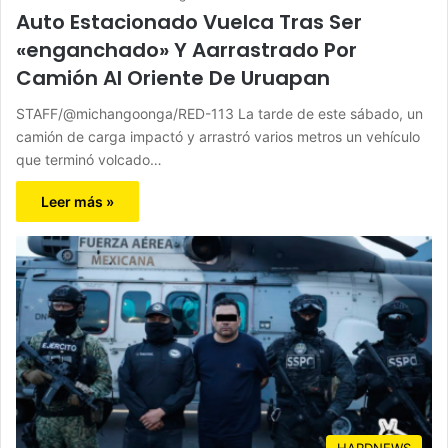
Auto Estacionado Vuelca Tras Ser
«enganchado» Y Aarrastrado Por
Camión Al Oriente De Uruapan
STAFF/@michangoonga/RED-113 La tarde de este sábado, un
camión de carga impactó y arrastró varios metros un vehículo
que terminó volcado…
Leer más »
HARDNEWS