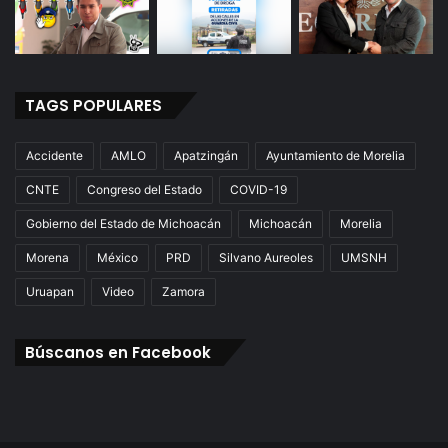
TAGS POPULARES
Accidente
AMLO
Apatzingán
Ayuntamiento de Morelia
CNTE
Congreso del Estado
COVID-19
Gobierno del Estado de Michoacán
Michoacán
Morelia
Morena
México
PRD
Silvano Aureoles
UMSNH
Uruapan
Video
Zamora
Búscanos en Facebook