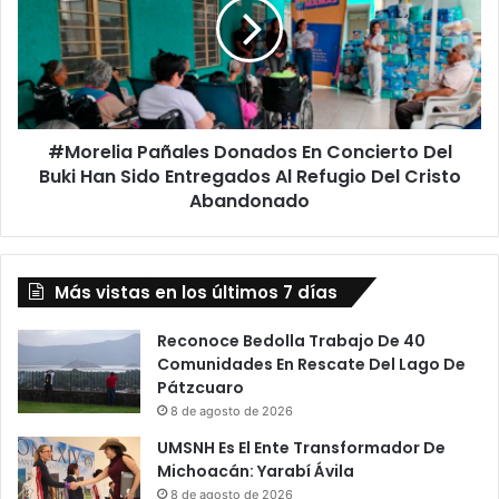
En
Concierto
Del
Buki
Han
Sido
#Morelia Pañales Donados En Concierto Del
Entregados
Al
Buki Han Sido Entregados Al Refugio Del Cristo
Refugio
Abandonado
Del
Cristo
Abandonado
Más vistas en los últimos 7 días
Reconoce Bedolla Trabajo De 40
Comunidades En Rescate Del Lago De
Pátzcuaro
8 de agosto de 2026
UMSNH Es El Ente Transformador De
Michoacán: Yarabí Ávila
8 de agosto de 2026