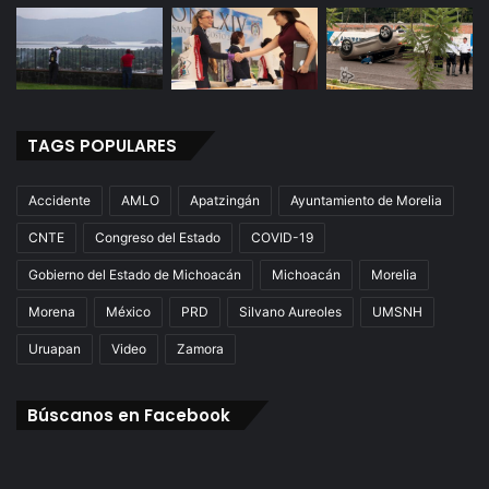
TAGS POPULARES
Accidente
AMLO
Apatzingán
Ayuntamiento de Morelia
CNTE
Congreso del Estado
COVID-19
Gobierno del Estado de Michoacán
Michoacán
Morelia
Morena
México
PRD
Silvano Aureoles
UMSNH
Uruapan
Video
Zamora
Búscanos en Facebook