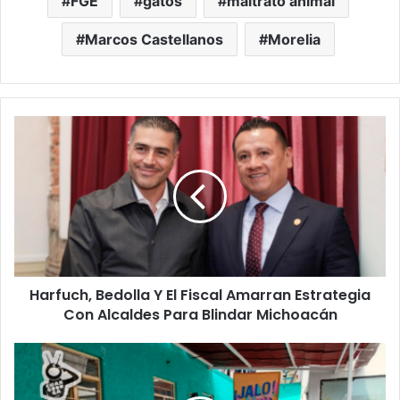
FGE
gatos
maltrato animal
Marcos Castellanos
Morelia
Harfuch,
Bedolla
Y
El
Fiscal
Amarran
Estrategia
Con
Alcaldes
Harfuch, Bedolla Y El Fiscal Amarran Estrategia
Para
Blindar
Con Alcaldes Para Blindar Michoacán
Michoacán
#Morelia
Pañales
Donados