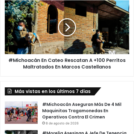
En
#Michoacán
San
En
Diego
Cateo
Rescatan
A
+100
Perritos
Maltratados
En
#Michoacán En Cateo Rescatan A +100 Perritos
Marcos
Castellanos
Maltratados En Marcos Castellanos
Más vistas en los últimos 7 días
#Michoacán Aseguran Más De 4 Mil
Maquinitas Tragamonedas En
Operativos Contra El Crimen
8 de agosto de 2026
#Morelia Asesinan A Jefe De Tenencia