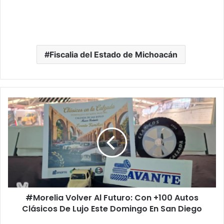
Fiscalia del Estado de Michoacán
#Morelia
Volver
Al
Futuro:
Con
+100
Autos
Clásicos
De
#Morelia Volver Al Futuro: Con +100 Autos
Lujo
Este
Clásicos De Lujo Este Domingo En San Diego
Domingo