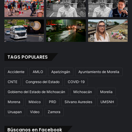
TAGS POPULARES
Accidente
AMLO
Apatzingán
Ayuntamiento de Morelia
CNTE
Congreso del Estado
COVID-19
Gobierno del Estado de Michoacán
Michoacán
Morelia
Morena
México
PRD
Silvano Aureoles
UMSNH
Uruapan
Video
Zamora
Búscanos en Facebook