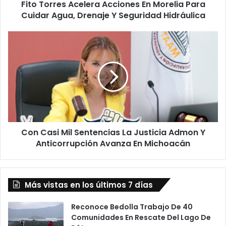
Fito Torres Acelera Acciones En Morelia Para
Drenaje
Y
Cuidar Agua, Drenaje Y Seguridad Hidráulica
Seguridad
Hidráulica
Con
Casi
Mil
Sentencias
La
Justicia
Admon
Y
Anticorrupción
Con Casi Mil Sentencias La Justicia Admon Y
Avanza
En
Anticorrupción Avanza En Michoacán
Michoacán
Más vistas en los últimos 7 días
Reconoce Bedolla Trabajo De 40
Comunidades En Rescate Del Lago De