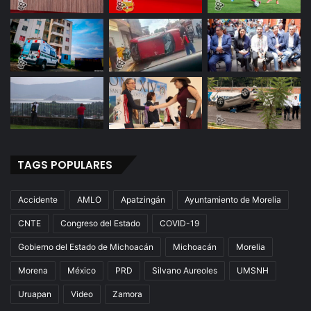
TAGS POPULARES
Accidente
AMLO
Apatzingán
Ayuntamiento de Morelia
CNTE
Congreso del Estado
COVID-19
Gobierno del Estado de Michoacán
Michoacán
Morelia
Morena
México
PRD
Silvano Aureoles
UMSNH
Uruapan
Video
Zamora