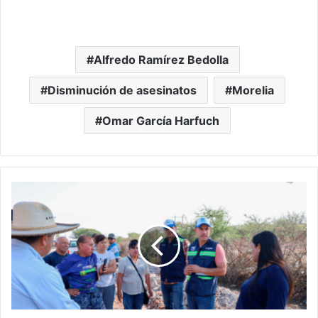
Alfredo Ramírez Bedolla
Disminución de asesinatos
Morelia
Omar García Harfuch
Fito
Torres
Acelera
Acciones
En
Morelia
Para
Cuidar
Agua,