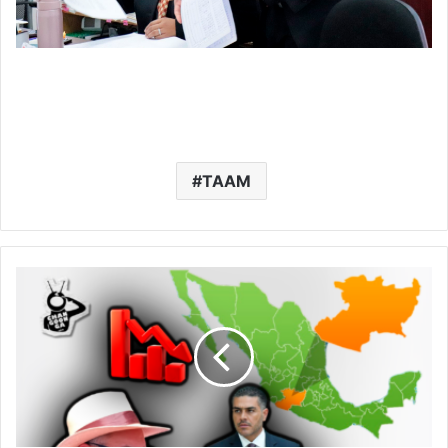
TAAM
Tras
Reunirse
Con
Harfuch,
Bedolla
Presume
Disminución
De
Asesinatos