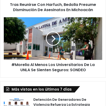
Tras Reunirse Con Harfuch, Bedolla Presume
En
Michoacán
Disminución De Asesinatos En Michoacán
#Morelia
Al
Menos
Los
Universitarios
De
La
UNLA
Se
#Morelia Al Menos Los Universitarios De La
Sienten
Seguros:
UNLA Se Sienten Seguros: SONDEO
SONDEO
Más vistas en los últimos 7 días
Detención De Generadores De
Violencia Refuerza La Estrategia