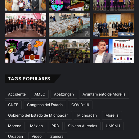
TAGS POPULARES
Accidente
AMLO
Apatzingán
Ayuntamiento de Morelia
CNTE
Congreso del Estado
COVID-19
Gobierno del Estado de Michoacán
Michoacán
Morelia
Morena
México
PRD
Silvano Aureoles
UMSNH
Uruapan
Video
Zamora