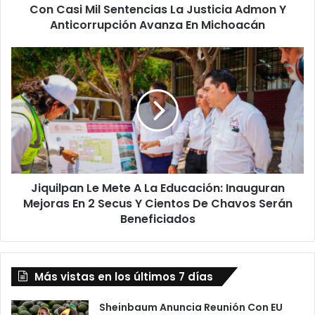
Con Casi Mil Sentencias La Justicia Admon Y
Avanza
En
Anticorrupción Avanza En Michoacán
Michoacán
Jiquilpan
Le
Mete
A
La
Educación:
Inauguran
Mejoras
En
Jiquilpan Le Mete A La Educación: Inauguran
2
Secus
Mejoras En 2 Secus Y Cientos De Chavos Serán
Y
Beneficiados
Cientos
De
Chavos
Serán
Más vistas en los últimos 7 días
Beneficiados
Sheinbaum Anuncia Reunión Con EU