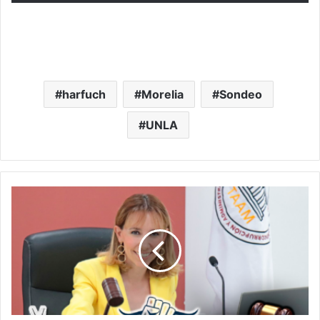
harfuch
Morelia
Sondeo
UNLA
Con
Casi
Mil
Sentencias
La
Justicia
Admon
Y
Anticorrupción