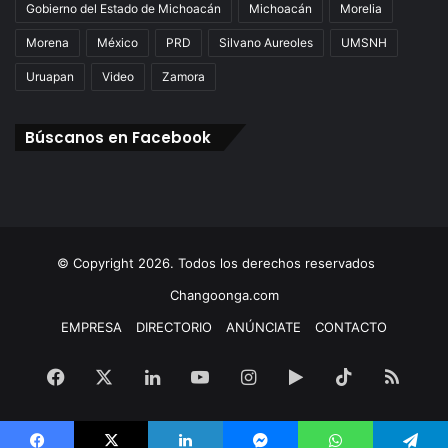
Gobierno del Estado de Michoacán
Michoacán
Morelia
Morena
México
PRD
Silvano Aureoles
UMSNH
Uruapan
Video
Zamora
Búscanos en Facebook
© Copyright 2026. Todos los derechos reservados
Changoonga.com
EMPRESA
DIRECTORIO
ANÚNCIATE
CONTACTO
Facebook
X
LinkedIn
YouTube
Instagram
Google
TikTok
RSS
Play