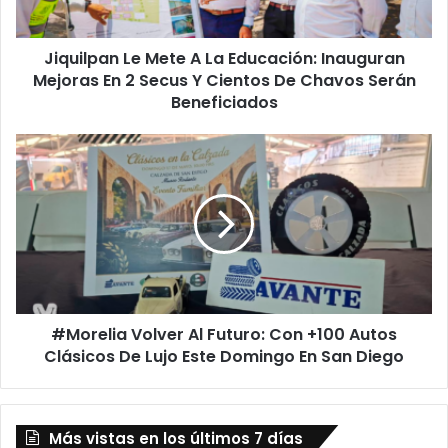
Mejoras
En
Jiquilpan Le Mete A La Educación: Inauguran
2
Secus
Mejoras En 2 Secus Y Cientos De Chavos Serán
Y
Beneficiados
Cientos
De
#Morelia
Chavos
Volver
Serán
Al
Beneficiados
Futuro:
Con
+100
Autos
Clásicos
De
#Morelia Volver Al Futuro: Con +100 Autos
Lujo
Este
Clásicos De Lujo Este Domingo En San Diego
Domingo
En
San
Más vistas en los últimos 7 días
Diego