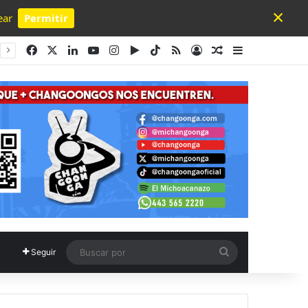
×
ear
Permitir
Powered by SendPulse
Facebook
X
LinkedIn
YouTube
Instagram
Google Play
TikTok
RSS
Acceso
Publicación al a
Barra lateral
Buscar
Seguir
por