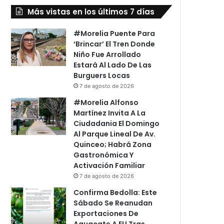
Más vistas en los últimos 7 días
#Morelia Puente Para
‘Brincar’ El Tren Donde
Niño Fue Arrollado
Estará Al Lado De Las
Burguers Locas
7 de agosto de 2026
#Morelia Alfonso
Martínez Invita A La
Ciudadania El Domingo
Al Parque Lineal De Av.
Quinceo; Habrá Zona
Gastronómica Y
Activación Familiar
7 de agosto de 2026
Confirma Bedolla: Este
Sábado Se Reanudan
Exportaciones De
Aguacate A EU Tras