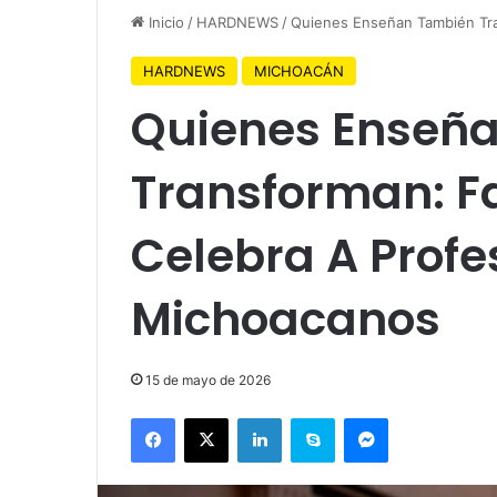
Inicio
/
HARDNEWS
/
Quienes Enseñan También Tra
HARDNEWS
MICHOACÁN
Quienes Enseñ
Transforman: Fa
Celebra A Profe
Michoacanos
15 de mayo de 2026
Facebook
X
LinkedIn
Skype
Messenger