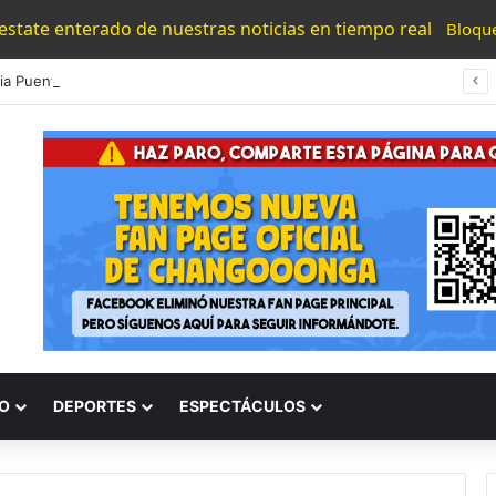
 estate enterado de nuestras noticias en tiempo real
Bloqu
#Morelia Puente Para ‘Brincar’ El Tren Donde Niño Fue Arrollado Estará Al Lado De Las Burguers Locas
O
DEPORTES
ESPECTÁCULOS