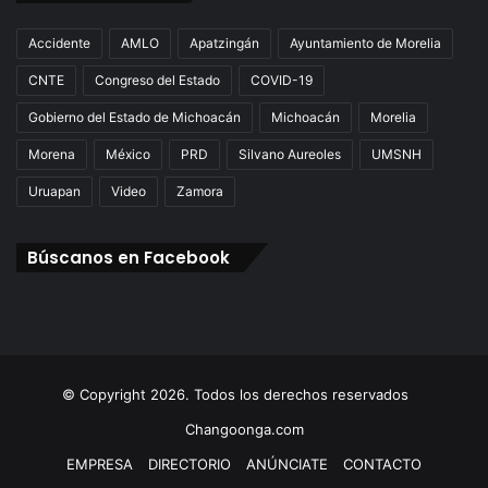
Accidente
AMLO
Apatzingán
Ayuntamiento de Morelia
CNTE
Congreso del Estado
COVID-19
Gobierno del Estado de Michoacán
Michoacán
Morelia
Morena
México
PRD
Silvano Aureoles
UMSNH
Uruapan
Video
Zamora
Búscanos en Facebook
© Copyright 2026. Todos los derechos reservados
Changoonga.com
EMPRESA
DIRECTORIO
ANÚNCIATE
CONTACTO