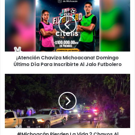
¡Atención
Chaviza
Michoacana!
Domingo
Último
Día
Para
Inscribirte
Al
¡Atención Chaviza Michoacana! Domingo
Jalo
Futbolero
Último Día Para Inscribirte Al Jalo Futbolero
#Michoacán
Pierden
La
Vida
2
Chavos
Al
Hogarse
En
#Michoacán Pierden La Vida 2 Chavos Al
El