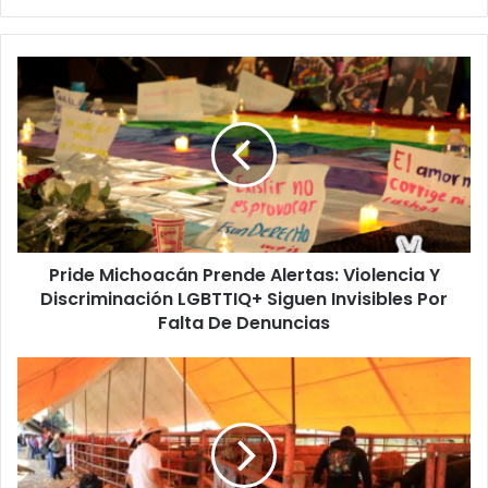
Pride
Michoacán
Prende
Alertas:
Violencia
Y
Discriminación
LGBTTIQ+
Siguen
Pride Michoacán Prende Alertas: Violencia Y
Invisibles
Por
Discriminación LGBTTIQ+ Siguen Invisibles Por
Falta
Falta De Denuncias
De
Denuncias
Familias
Y
Productores
Hacen
Gran
Éxito