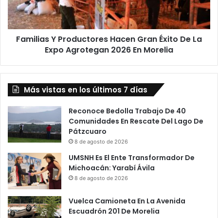
De
La
Expo
Familias Y Productores Hacen Gran Éxito De La
Agrotegan
2026
Expo Agrotegan 2026 En Morelia
En
Morelia
Más vistas en los últimos 7 días
Reconoce Bedolla Trabajo De 40
Comunidades En Rescate Del Lago De
Pátzcuaro
8 de agosto de 2026
UMSNH Es El Ente Transformador De
Michoacán: Yarabí Ávila
8 de agosto de 2026
Vuelca Camioneta En La Avenida
Escuadrón 201 De Morelia