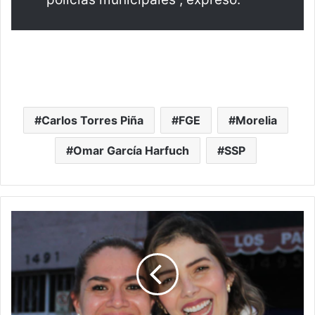
Carlos Torres Piña
FGE
Morelia
Omar García Harfuch
SSP
Brissa
Arroyo
Escucha
A
Vecinos
De
Colonias