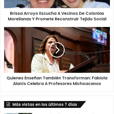
Morelianas
Y
Brissa Arroyo Escucha A Vecinos De Colonias
Promete
Reconstruir
Morelianas Y Promete Reconstruir Tejido Social
Tejido
Social
Quienes
Enseñan
También
Transforman:
Fabiola
Alanís
Celebra
A
Profesores
Quienes Enseñan También Transforman: Fabiola
Michoacanos
Alanís Celebra A Profesores Michoacanos
Más vistas en los últimos 7 días