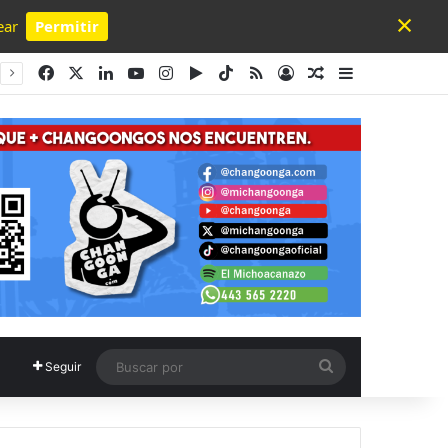
×
ear
Permitir
Powered by SendPulse
Facebook
X
LinkedIn
YouTube
Instagram
Google Play
TikTok
RSS
Acceso
Publicación al a
Barra lateral
Buscar
Seguir
por