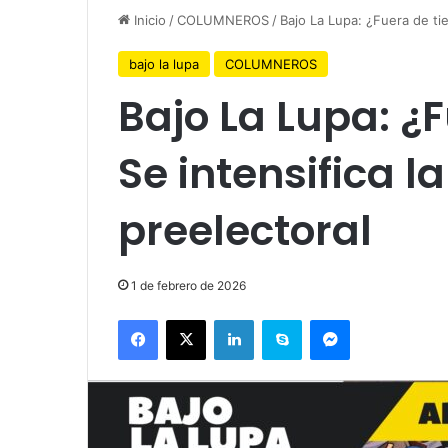
Inicio
/
COLUMNEROS
/
Bajo La Lupa: ¿Fuera de tie
bajo la lupa
COLUMNEROS
Bajo La Lupa: ¿
Se intensifica l
preelectoral
1 de febrero de 2026
Facebook
X
LinkedIn
Skype
Messenger