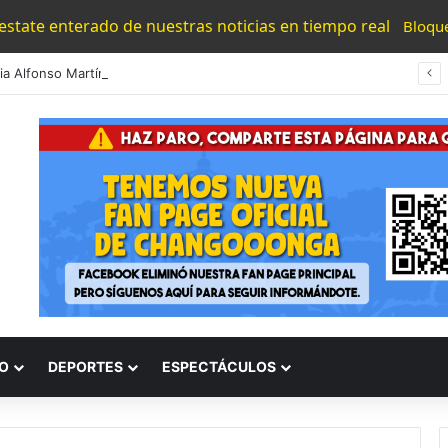
 estate enterado de nuestras noticias en tiempo real
Bloqu
#Morelia Alfonso Martínez Consolido El Acceso A La Lectura Con El Programa «Morelia Se Lee»
O
DEPORTES
ESPECTÁCULOS