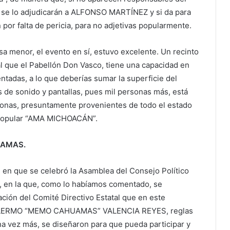
ue se lo adjudicarán a ALFONSO MARTÍNEZ y si da para
 por falta de pericia, para no adjetivas popularmente.
osa menor, el evento en sí, estuvo excelente. Un recinto
cial que el Pabellón Don Vasco, tiene una capacidad en
tadas, a lo que deberías sumar la superficie del
s de sonido y pantallas, pues mil personas más, está
sonas, presuntamente provenientes de todo el estado
 popular “AMA MICHOACÁN”.
UAMAS.
 en que se celebró la Asamblea del Consejo Político
al, en la que, como lo habíamos comentado, se
ción del Comité Directivo Estatal que en este
ILLERMO “MEMO CAHUAMAS” VALENCIA REYES, reglas
a vez más, se diseñaron para que pueda participar y