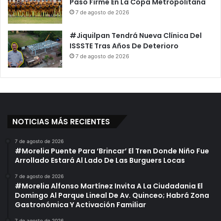
Paso Firme En La Copa Metropolitana
7 de agosto de 2026
#Jiquilpan Tendrá Nueva Clínica Del
ISSSTE Tras Años De Deterioro
7 de agosto de 2026
NOTICIAS MÁS RECIENTES
7 de agosto de 2026
#Morelia Puente Para ‘Brincar’ El Tren Donde Niño Fue
Arrollado Estará Al Lado De Las Burguers Locas
7 de agosto de 2026
#Morelia Alfonso Martínez Invita A La Ciudadania El
Domingo Al Parque Lineal De Av. Quinceo; Habrá Zona
Gastronómica Y Activación Familiar
7 de agosto de 2026