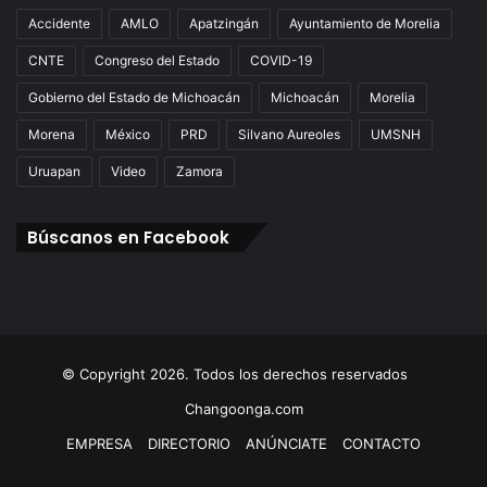
Accidente
AMLO
Apatzingán
Ayuntamiento de Morelia
CNTE
Congreso del Estado
COVID-19
Gobierno del Estado de Michoacán
Michoacán
Morelia
Morena
México
PRD
Silvano Aureoles
UMSNH
Uruapan
Video
Zamora
Búscanos en Facebook
© Copyright 2026. Todos los derechos reservados
Changoonga.com
EMPRESA
DIRECTORIO
ANÚNCIATE
CONTACTO