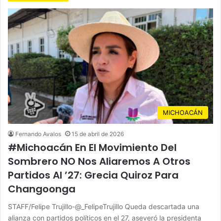
MICHOACÁN
Fernando Avalos
15 de abril de 2026
#Michoacán En El Movimiento Del
Sombrero NO Nos Aliaremos A Otros
Partidos Al ’27: Grecia Quiroz Para
Changoonga
STAFF/Felipe Trujillo-@_FelipeTrujillo Queda descartada una
alianza con partidos políticos en el 27, aseveró la presidenta