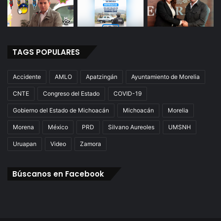
TAGS POPULARES
Accidente
AMLO
Apatzingán
Ayuntamiento de Morelia
CNTE
Congreso del Estado
COVID-19
Gobierno del Estado de Michoacán
Michoacán
Morelia
Morena
México
PRD
Silvano Aureoles
UMSNH
Uruapan
Video
Zamora
Búscanos en Facebook