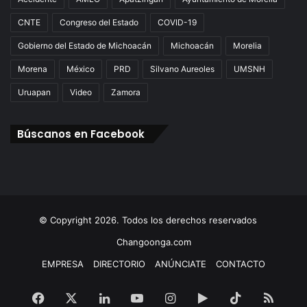
CNTE
Congreso del Estado
COVID-19
Gobierno del Estado de Michoacán
Michoacán
Morelia
Morena
México
PRD
Silvano Aureoles
UMSNH
Uruapan
Video
Zamora
Búscanos en Facebook
© Copyright 2026. Todos los derechos reservados
Changoonga.com
EMPRESA
DIRECTORIO
ANÚNCIATE
CONTACTO
Facebook
X
LinkedIn
YouTube
Instagram
Google
TikTok
RSS