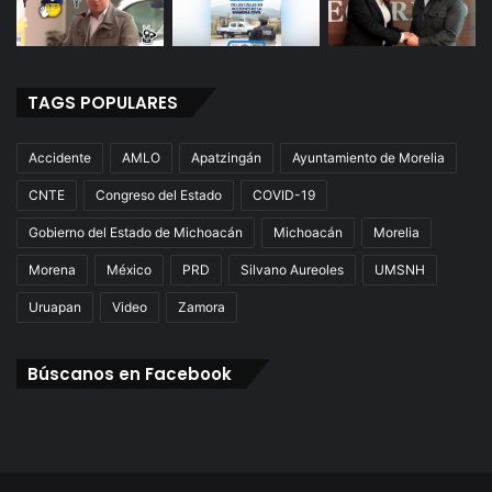
TAGS POPULARES
Accidente
AMLO
Apatzingán
Ayuntamiento de Morelia
CNTE
Congreso del Estado
COVID-19
Gobierno del Estado de Michoacán
Michoacán
Morelia
Morena
México
PRD
Silvano Aureoles
UMSNH
Uruapan
Video
Zamora
Búscanos en Facebook