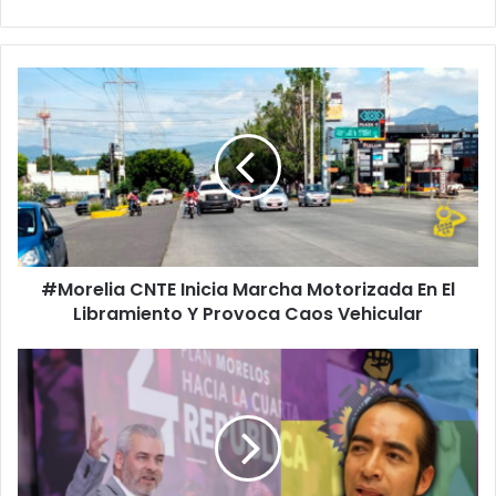
#Morelia
CNTE
Inicia
Marcha
Motorizada
En
El
Libramiento
Y
#Morelia CNTE Inicia Marcha Motorizada En El
Provoca
Caos
Libramiento Y Provoca Caos Vehicular
Vehicular
#Michoacán
Consejo
Indígena
Pedirá
A
Bedolla