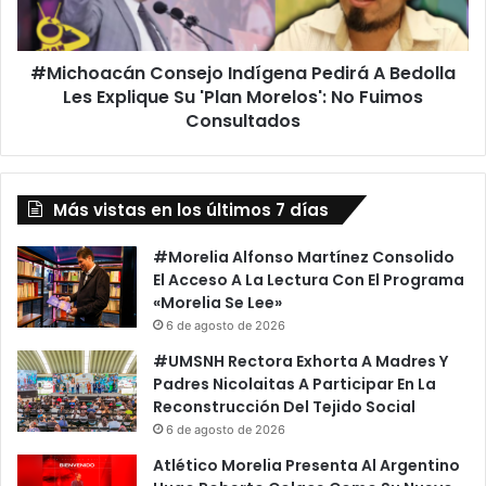
Les
Explique
Su
#Michoacán Consejo Indígena Pedirá A Bedolla
'Plan
Morelos':
Les Explique Su 'Plan Morelos': No Fuimos
No
Consultados
Fuimos
Consultados
Más vistas en los últimos 7 días
#Morelia Alfonso Martínez Consolido
El Acceso A La Lectura Con El Programa
«Morelia Se Lee»
6 de agosto de 2026
#UMSNH Rectora Exhorta A Madres Y
Padres Nicolaitas A Participar En La
Reconstrucción Del Tejido Social
6 de agosto de 2026
Atlético Morelia Presenta Al Argentino