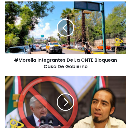
#Morelia
Integrantes
De
La
CNTE
Bloquean
Casa
De
Gobierno
#Morelia Integrantes De La CNTE Bloquean
Casa De Gobierno
AMLO
Quedó
A
Deber
MUCHÍSIMO
A
Pueblos
Indígenas
De