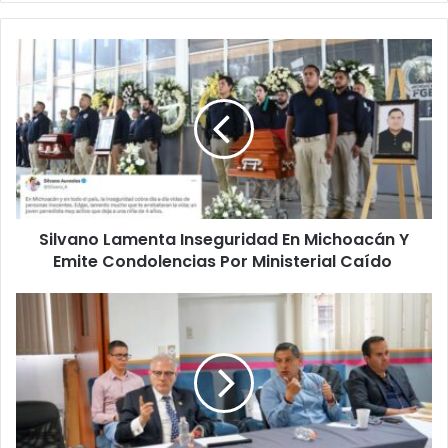
Silvano
Lamenta
Inseguridad
En
Michoacán
Y
Emite
Condolencias
Por
Silvano Lamenta Inseguridad En Michoacán Y
Ministerial
Caído
Emite Condolencias Por Ministerial Caído
Uruapan
Muy
Cerca
De
Concretar
Construcción
De