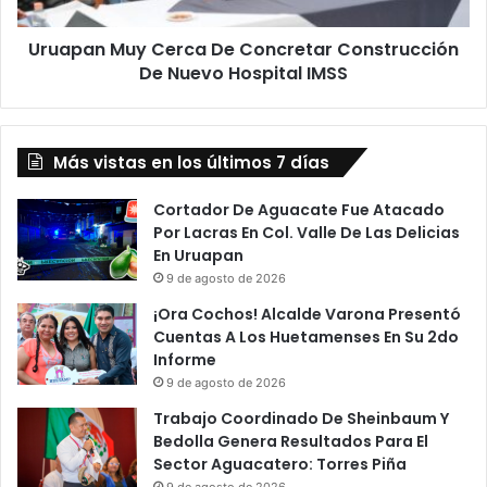
Nuevo
Hospital
Uruapan Muy Cerca De Concretar Construcción
IMSS
De Nuevo Hospital IMSS
Más vistas en los últimos 7 días
Cortador De Aguacate Fue Atacado
Por Lacras En Col. Valle De Las Delicias
En Uruapan
9 de agosto de 2026
¡Ora Cochos! Alcalde Varona Presentó
Cuentas A Los Huetamenses En Su 2do
Informe
9 de agosto de 2026
Trabajo Coordinado De Sheinbaum Y
Bedolla Genera Resultados Para El
Sector Aguacatero: Torres Piña