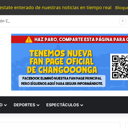
 estate enterado de nuestras noticias en tiempo real
Bloqu
Detención De Generadores De Violencia Refuerza La Estrategia Estatal Contra La Extorsión: SSP
O
DEPORTES
ESPECTÁCULOS