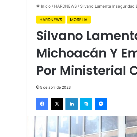
Inicio
/
HARDNEWS
/
Silvano Lamenta Inseguridad 
HARDNEWS
MORELIA
Silvano Lament
Michoacán Y Em
Por Ministerial
5 de abril de 2023
Facebook
X
LinkedIn
Skype
Messenger