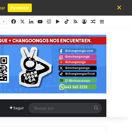
×
ear
Permitir
Powered by SendPulse
Facebook
X
LinkedIn
YouTube
Instagram
Google Play
TikTok
RSS
Acceso
Publicación al a
Barra lateral
Buscar
Seguir
por