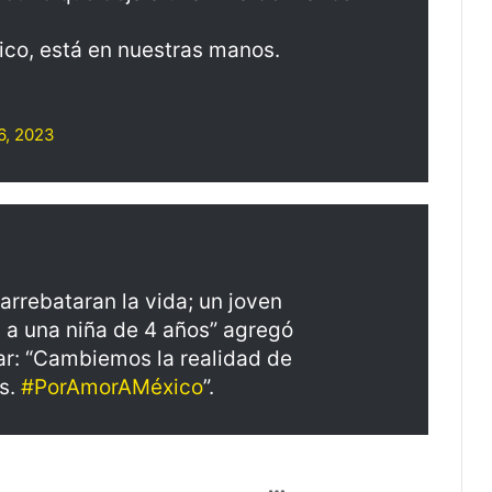
co, está en nuestras manos.
 6, 2023
arrebataran la vida; un joven
 a una niña de 4 años” agregó
ar: “Cambiemos la realidad de
s.
#PorAmorAMéxico
”.