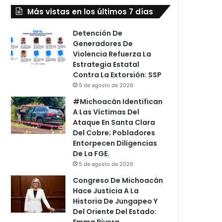
Más vistas en los últimos 7 días
Detención De
Generadores De
Violencia Refuerza La
Estrategia Estatal
Contra La Extorsión: SSP
5 de agosto de 2026
#Michoacán Identifican
A Las Víctimas Del
Ataque En Santa Clara
Del Cobre; Pobladores
Entorpecen Diligencias
De La FGE.
5 de agosto de 2026
Congreso De Michoacán
Hace Justicia A La
Historia De Jungapeo Y
Del Oriente Del Estado:
Emma Rivera.