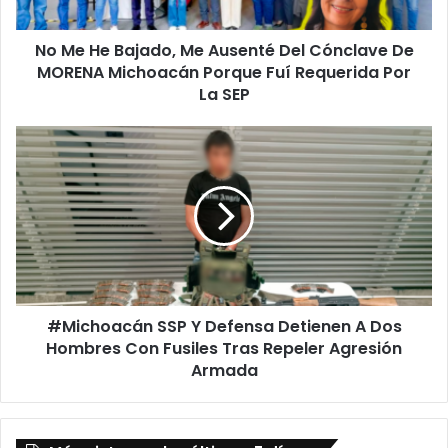
Cónclave
De
No Me He Bajado, Me Ausenté Del Cónclave De
MORENA
Michoacán
MORENA Michoacán Porque Fuí Requerida Por
Porque
La SEP
Fuí
Requerida
#Michoacán
Por
SSP
La
Y
SEP
Defensa
Detienen
A
Dos
Hombres
Con
#Michoacán SSP Y Defensa Detienen A Dos
Fusiles
Tras
Hombres Con Fusiles Tras Repeler Agresión
Repeler
Armada
Agresión
Armada