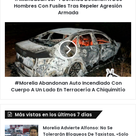
Tras
Hombres Con Fusiles Tras Repeler Agresión
Repeler
Armada
Agresión
Armada
#Morelia
Abandonan
Auto
Incendiado
Con
Cuerpo
A
Un
Lado
#Morelia Abandonan Auto Incendiado Con
En
Terracería
Cuerpo A Un Lado En Terracería A Chiquimitío
A
Chiquimitío
Más vistas en los últimos 7 días
Morelia Advierte Alfonso: No Se
Tolerarán Bloqueos De Taxistas, «Solo