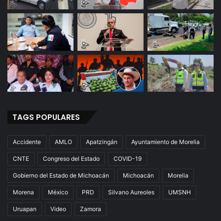
TAGS POPULARES
Accidente
AMLO
Apatzingán
Ayuntamiento de Morelia
CNTE
Congreso del Estado
COVID-19
Gobierno del Estado de Michoacán
Michoacán
Morelia
Morena
México
PRD
Silvano Aureoles
UMSNH
Uruapan
Video
Zamora