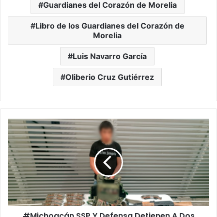
Guardianes del Corazón de Morelia
Libro de los Guardianes del Corazón de
Morelia
Luis Navarro García
Oliberio Cruz Gutiérrez
#Michoacán
SSP
Y
Defensa
Detienen
A
Dos
Hombres
Con
#Michoacán SSP Y Defensa Detienen A Dos
Fusiles