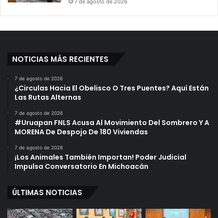
7 de agosto de 2026
n
c
u
m
p
NOTICIAS MÁS RECIENTES
l
i
m
7 de agosto de 2026
¿Circulas Hacia El Obelisco O Tres Puentes? Aquí Están
i
Las Rutas Alternas
e
n
7 de agosto de 2026
t
#Uruapan FNLS Acusa Al Movimiento Del Sombrero Y A
o
MORENA De Despojo De 180 Viviendas
D
7 de agosto de 2026
e
¡Los Animales También Importan! Poder Judicial
l
Impulsa Conversatorio En Michoacán
R
e
ÚLTIMAS NOTICIAS
c
t
o