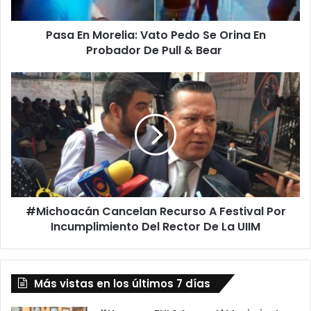
o
r
Pasa En Morelia: Vato Pedo Se Orina En
e
Probador De Pull & Bear
l
i
a
#
:
M
V
i
a
c
t
h
o
o
P
a
e
c
d
á
o
#Michoacán Cancelan Recurso A Festival Por
n
S
Incumplimiento Del Rector De La UIIM
C
e
a
O
n
r
c
i
Más vistas en los últimos 7 días
e
n
l
a