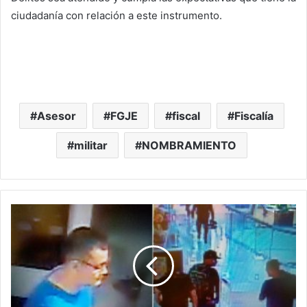
ciudadanía con relación a este instrumento.
Asesor
FGJE
fiscal
Fiscalía
militar
NOMBRAMIENTO
P
a
s
a
E
n
M