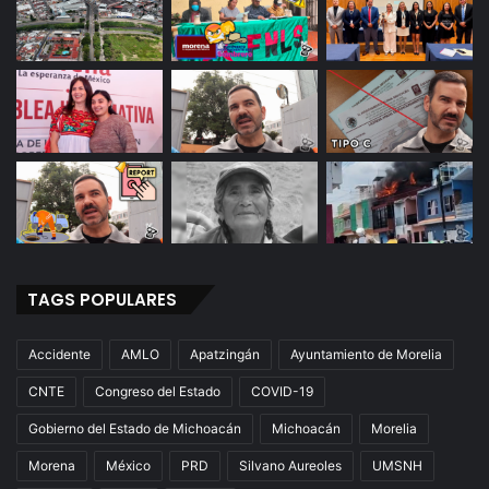
r
D
e
L
a
U
I
I
M
TAGS POPULARES
Accidente
AMLO
Apatzingán
Ayuntamiento de Morelia
CNTE
Congreso del Estado
COVID-19
Gobierno del Estado de Michoacán
Michoacán
Morelia
Morena
México
PRD
Silvano Aureoles
UMSNH