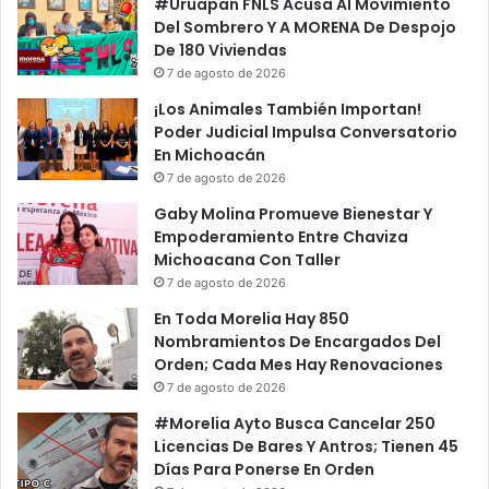
a
#Uruapan FNLS Acusa Al Movimiento
E
n
Del Sombrero Y A MORENA De Despojo
n
R
De 180 Viviendas
P
e
7 de agosto de 2026
r
c
¡Los Animales También Importan!
o
u
Poder Judicial Impulsa Conversatorio
b
r
En Michoacán
a
s
7 de agosto de 2026
d
o
o
A
Gaby Molina Promueve Bienestar Y
r
F
Empoderamiento Entre Chaviza
D
e
Michoacana Con Taller
e
s
7 de agosto de 2026
P
t
En Toda Morelia Hay 850
u
i
Nombramientos De Encargados Del
l
v
Orden; Cada Mes Hay Renovaciones
l
a
7 de agosto de 2026
&
l
B
P
#Morelia Ayto Busca Cancelar 250
e
o
Licencias De Bares Y Antros; Tienen 45
a
r
Días Para Ponerse En Orden
r
I