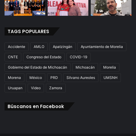
TAGS POPULARES
Accidente
AMLO
Apatzingán
Ayuntamiento de Morelia
CNTE
Congreso del Estado
COVID-19
Gobierno del Estado de Michoacán
Michoacán
Morelia
Morena
México
PRD
Silvano Aureoles
UMSNH
Uruapan
Video
Zamora
Búscanos en Facebook