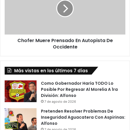
d
f
a
e
A
r
P
M
e
u
s
e
a
Chofer Muere Prensado En Autopista De
r
r
Occidente
e
D
P
e
r
A
e
p
Más vistas en los últimos 7 días
n
e
s
l
a
Como Gobernador Haría TODO Lo
a
d
Posible Por Regresar Al Morelia A 1ra
c
o
División: Alfonso
i
E
7 de agosto de 2026
ó
n
Pretenden Resolver Problemas De
n
A
Inseguridad Aguacatera Con Aspirinas:
D
u
Alfonso
e
t
7 de agosto de 2026