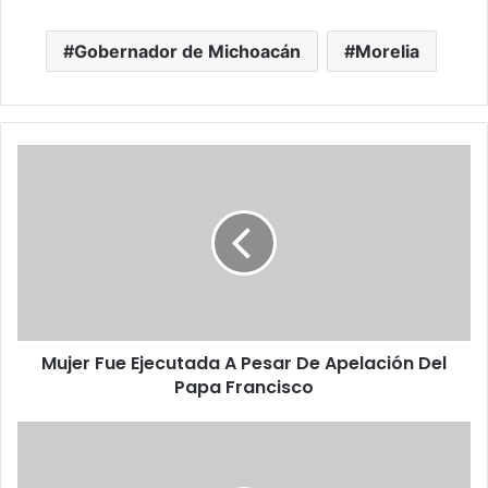
Gobernador de Michoacán
Morelia
M
u
j
e
r
F
u
e
E
Mujer Fue Ejecutada A Pesar De Apelación Del
j
Papa Francisco
e
c
u
C
t
h
a
o