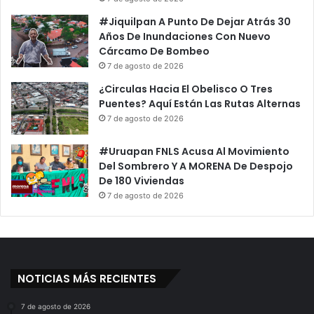
l
o
P
p
#Jiquilpan A Punto De Dejar Atrás 30
a
i
Años De Inundaciones Con Nuevo
p
s
Cárcamo De Bombeo
a
t
7 de agosto de 2026
F
a
¿Circulas Hacia El Obelisco O Tres
r
D
Puentes? Aquí Están Las Rutas Alternas
a
e
7 de agosto de 2026
n
O
c
c
i
#Uruapan FNLS Acusa Al Movimiento
c
s
Del Sombrero Y A MORENA De Despojo
i
c
De 180 Viviendas
d
o
e
7 de agosto de 2026
n
t
e
NOTICIAS MÁS RECIENTES
7 de agosto de 2026