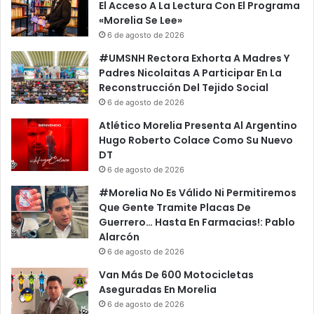
s
a
El Acceso A La Lectura Con El Programa
p
d
«Morelia Se Lee»
e
o
6 de agosto de 2026
r
r
#UMSNH Rectora Exhorta A Madres Y
a
S
Padres Nicolaitas A Participar En La
n
u
Reconstrucción Del Tejido Social
,
s
6 de agosto de 2026
F
t
u
i
Atlético Morelia Presenta Al Argentino
n
t
Hugo Roberto Colace Como Su Nuevo
c
u
DT
i
t
6 de agosto de 2026
o
o
#Morelia No Es Válido Ni Permitiremos
n
S
Que Gente Tramite Placas De
a
a
Guerrero… Hasta En Farmacias!: Pablo
r
l
Alarcón
i
v
6 de agosto de 2026
o
a
s
d
Van Más De 600 Motocicletas
D
o
Aseguradas En Morelia
e
r
6 de agosto de 2026
s
J