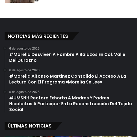
a
a
y
r
u
a
n
H
a
u
NOTICIAS MÁS RECIENTES
n
y
e
6 de agosto de 2026
D
#Morelia Desviven A Hombre A Balazos En Col. Valle
e
Del Durazno
L
a
6 de agosto de 2026
#Morelia Alfonso Martínez Consolido El Acceso A La
P
Lectura Con El Programa «Morelia Se Lee»
r
e
6 de agosto de 2026
n
#UMSNH Rectora Exhorta A Madres Y Padres
s
Nicolaitas A Participar En La Reconstrucción Del Tejido
a
Social
ÚLTIMAS NOTICIAS