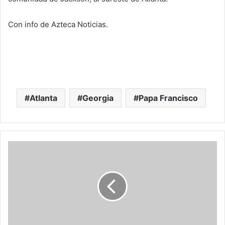
Con info de Azteca Noticias.
Atlanta
Georgia
Papa Francisco
M
i
e
n
t
r
a
s