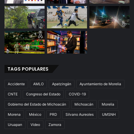
TAGS POPULARES
Accidente
AMLO
Apatzingán
Ayuntamiento de Morelia
CNTE
Congreso del Estado
COVID-19
Gobierno del Estado de Michoacán
Michoacán
Morelia
Morena
México
PRD
Silvano Aureoles
UMSNH
Uruapan
Video
Zamora