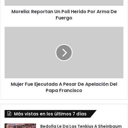
R
Morelia: Reportan Un Poli Herido Por Arma De
e
Fuergo
p
o
r
M
t
u
a
j
n
e
U
r
n
F
P
u
o
e
l
E
i
Mujer Fue Ejecutada A Pesar De Apelación Del
j
H
Papa Francisco
e
e
c
r
u
i
t
d
Más vistas en los últimos 7 días
a
o
d
P
a
Bedolla Le Da Las Tenkius A Sheinbaum