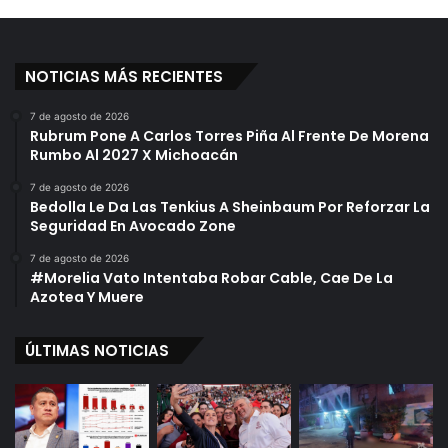
a
p
a
F
NOTICIAS MÁS RECIENTES
r
a
7 de agosto de 2026
n
Rubrum Pone A Carlos Torres Piña Al Frente De Morena
c
Rumbo Al 2027 X Michoacán
i
7 de agosto de 2026
s
Bedolla Le Da Las Tenkius A Sheinbaum Por Reforzar La
c
Seguridad En Avocado Zone
o
7 de agosto de 2026
#Morelia Vato Intentaba Robar Cable, Cae De La
Azotea Y Muere
ÚLTIMAS NOTICIAS