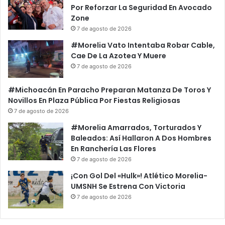
o
A
Por Reforzar La Seguridad En Avocado
r
P
Zone
A
e
7 de agosto de 2026
r
s
#Morelia Vato Intentaba Robar Cable,
m
a
Cae De La Azotea Y Muere
a
r
7 de agosto de 2026
D
D
e
e
#Michoacán En Paracho Preparan Matanza De Toros Y
F
A
Novillos En Plaza Pública Por Fiestas Religiosas
u
p
e
7 de agosto de 2026
e
r
l
#Morelia Amarrados, Torturados Y
g
a
Baleados: Así Hallaron A Dos Hombres
o
c
En Ranchería Las Flores
i
7 de agosto de 2026
ó
¡Con Gol Del «Hulk»! Atlético Morelia-
n
UMSNH Se Estrena Con Victoria
D
e
7 de agosto de 2026
l
P