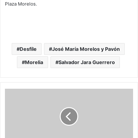
Plaza Morelos.
Desfíle
José María Morelos y Pavón
Morelia
Salvador Jara Guerrero
M
o
r
e
l
i
a
: