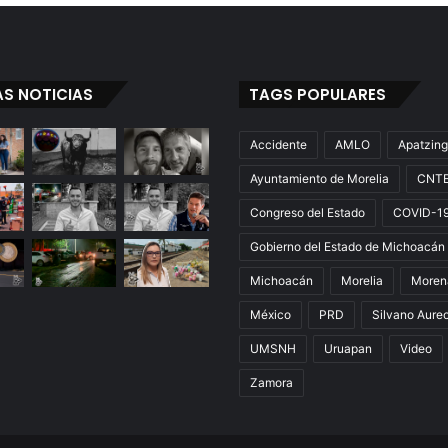
AS NOTICIAS
TAGS POPULARES
Accidente
AMLO
Apatzin
Ayuntamiento de Morelia
CNT
Congreso del Estado
COVID-1
Gobierno del Estado de Michoacán
Michoacán
Morelia
Moren
México
PRD
Silvano Aure
UMSNH
Uruapan
Video
Zamora