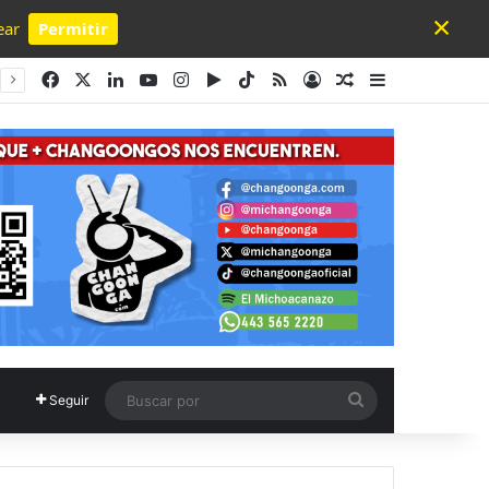
×
ear
Permitir
Powered by SendPulse
Facebook
X
LinkedIn
YouTube
Instagram
Google Play
TikTok
RSS
Acceso
Publicación al a
Barra lateral
Buscar
Seguir
por