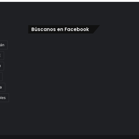
Búscanos en Facebook
gán
E
9
a
oles