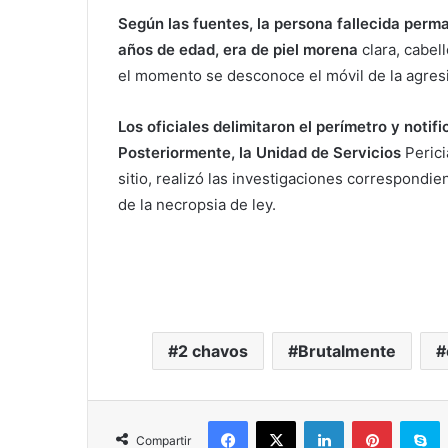
Según las fuentes, la persona fallecida perm
años de edad, era de piel morena
clara, cabe
el momento se desconoce el móvil de la agres
Los oficiales delimitaron el perímetro y notif
Posteriormente, la Unidad de Servicios
Peric
sitio, realizó las investigaciones correspondie
de la necropsia de ley.
2 chavos
Brutalmente
Facebook
X
LinkedIn
Pinterest
S
Compartir