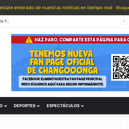
 estate enterado de nuestras noticias en tiempo real
Bloqu
¡Tragedia Para Messi! Muere Su Padre Jorge Messi Tras Una Larga Enfermedad
O
DEPORTES
ESPECTÁCULOS