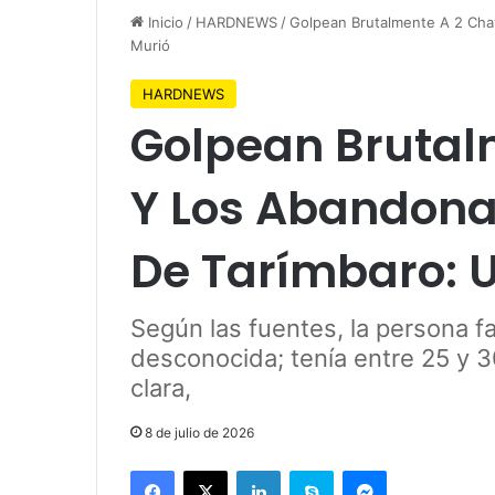
Inicio
/
HARDNEWS
/
Golpean Brutalmente A 2 Cha
Murió
HARDNEWS
Golpean Brutal
Y Los Abandona
De Tarímbaro: 
Según las fuentes, la persona f
desconocida; tenía entre 25 y 
clara,
8 de julio de 2026
Facebook
X
LinkedIn
Skype
Messenger