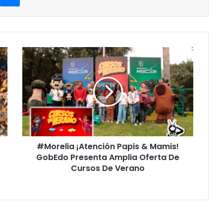
#Morelia
¡Atención
Papis
&
Mamis!
GobEdo
Presenta
Amplia
Oferta
#Morelia ¡Atención Papis & Mamis!
De
Cursos
GobEdo Presenta Amplia Oferta De
De
Cursos De Verano
Verano