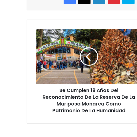
Se
Cumplen
18
Años
Del
Reconocimiento
De
La
Reserva
Se Cumplen 18 Años Del
De
La
Reconocimiento De La Reserva De La
Mariposa
Mariposa Monarca Como
Monarca
Patrimonio De La Humanidad
Como
Patrimonio
De
La