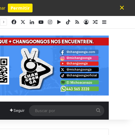
×
ear
Permitir
Powered by SendPulse
Facebook
X
LinkedIn
YouTube
Instagram
Google Play
TikTok
RSS
Acceso
Publicación al a
Barra lateral
Buscar
Seguir
por