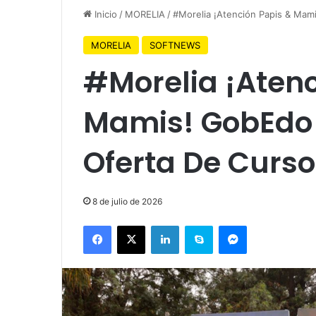
Inicio
/
MORELIA
/
#Morelia ¡Atención Papis & Mam
MORELIA
SOFTNEWS
#Morelia ¡Atenc
Mamis! GobEdo 
Oferta De Curs
8 de julio de 2026
Facebook
X
LinkedIn
Skype
Messenger