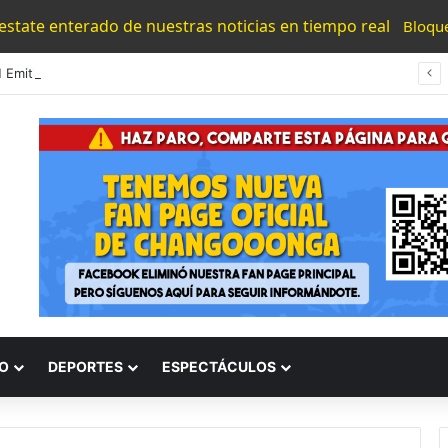
 estate enterado de nuestras noticias en tiempo real
Bloqu
UMNSH Emitirá Este Miércoles La Tercera Convocatoria De Nuevo Ingreso.
O
DEPORTES
ESPECTÁCULOS