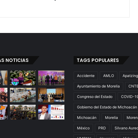
La
Movilidad
AS NOTICIAS
TAGS POPULARES
Accidente
AMLO
Apatzin
Ayuntamiento de Morelia
CNT
Congreso del Estado
COVID-1
Gobierno del Estado de Michoacán
Michoacán
Morelia
Moren
México
PRD
Silvano Aure