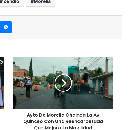
incendio
Morelia
kype
Messenger
Ayto
De
Morelia
Chainea
La
Av
Quinceo
Con
Una
Ayto De Morelia Chainea La Av
Reencarpetada
Que
Quinceo Con Una Reencarpetada
Mejora
Que Mejora La Movilidad