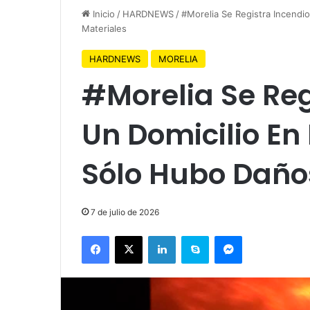
Inicio
/
HARDNEWS
/
#Morelia Se Registra Incendi
Materiales
HARDNEWS
MORELIA
#Morelia Se Reg
Un Domicilio En
Sólo Hubo Daño
7 de julio de 2026
Facebook
X
LinkedIn
Skype
Messenger