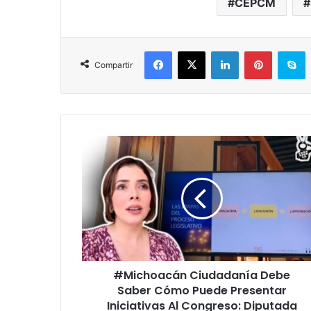
CEPCM
Facebook
X
LinkedIn
Pinterest
S
Compartir
#Michoacán
Ciudadanía
Debe
Saber
Cómo
Puede
Presentar
Iniciativas
Al
#Michoacán Ciudadanía Debe
Congreso:
Diputada
Saber Cómo Puede Presentar
Brissa
Iniciativas Al Congreso: Diputada