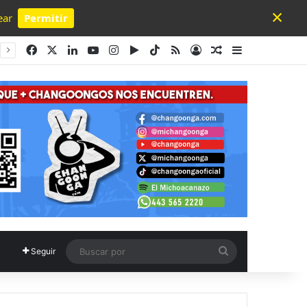
×
ear
Permitir
Powered by SendPulse
Facebook
X
LinkedIn
YouTube
Instagram
Google Play
TikTok
RSS
Acceso
Publicación al a
Barra lateral
Buscar
Seguir
por