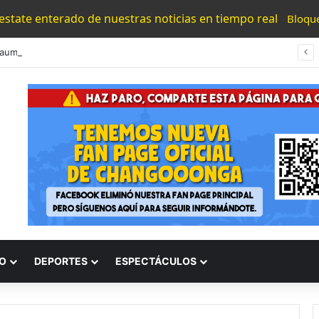
 estate enterado de nuestras noticias en tiempo real
Bloqu
aum Anuncia Reunión Con EU Para Resolver Bloqueo Al Aguacate
O
DEPORTES
ESPECTÁCULOS