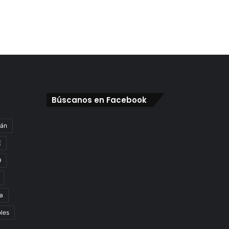
Búscanos en Facebook
gán
E
9
a
oles