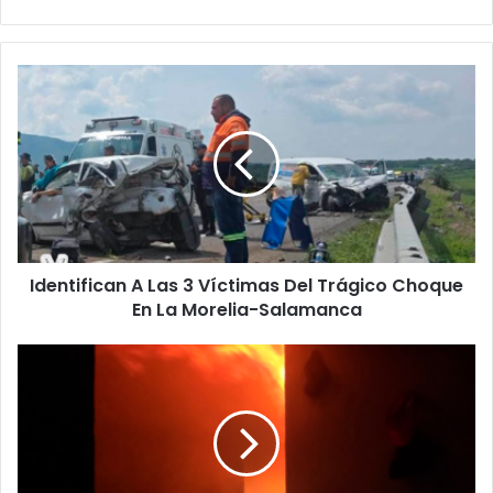
Identifican
A
Las
3
Víctimas
Del
Trágico
Choque
En
Identifican A Las 3 Víctimas Del Trágico Choque
La
Morelia-
En La Morelia-Salamanca
Salamanca
#Morelia
Se
Registra
Incendio
En
Un