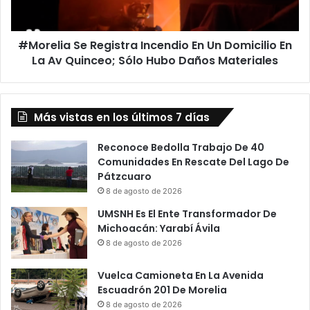
Domicilio
En
La
#Morelia Se Registra Incendio En Un Domicilio En
Av
Quinceo;
La Av Quinceo; Sólo Hubo Daños Materiales
Sólo
Hubo
Daños
Más vistas en los últimos 7 días
Materiales
Reconoce Bedolla Trabajo De 40
Comunidades En Rescate Del Lago De
Pátzcuaro
8 de agosto de 2026
UMSNH Es El Ente Transformador De
Michoacán: Yarabí Ávila
8 de agosto de 2026
Vuelca Camioneta En La Avenida
Escuadrón 201 De Morelia
8 de agosto de 2026