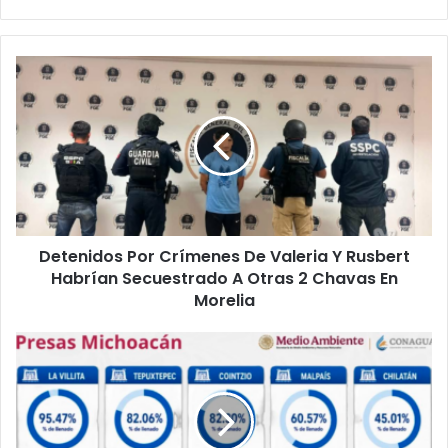
Detenidos
Por
Crímenes
De
Valeria
Y
Rusbert
Habrían
Secuestrado
Detenidos Por Crímenes De Valeria Y Rusbert
A
Otras
Habrían Secuestrado A Otras 2 Chavas En
2
Morelia
Chavas
En
Temporada
Morelia
De
Lluvias
2026
Permitirá
Recuperación