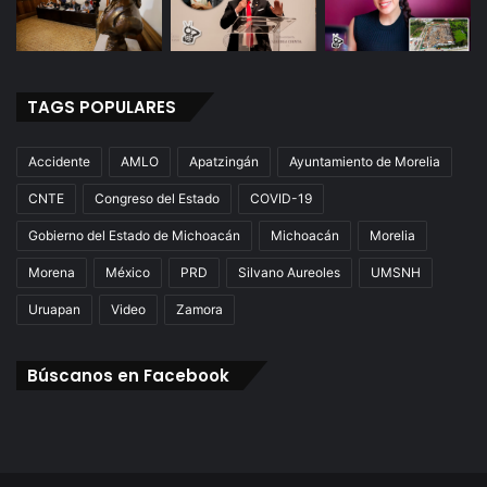
TAGS POPULARES
Accidente
AMLO
Apatzingán
Ayuntamiento de Morelia
CNTE
Congreso del Estado
COVID-19
Gobierno del Estado de Michoacán
Michoacán
Morelia
Morena
México
PRD
Silvano Aureoles
UMSNH
Uruapan
Video
Zamora
Búscanos en Facebook