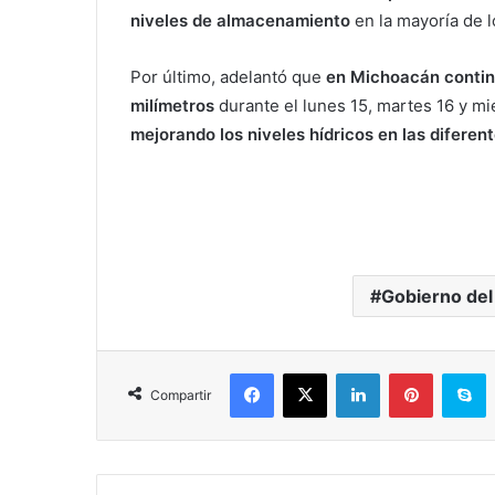
niveles de almacenamiento
en la mayoría de l
Por último, adelantó que
en Michoacán continu
milímetros
durante el lunes 15, martes 16 y mi
mejorando los niveles hídricos en las diferen
Gobierno del
Facebook
X
LinkedIn
Pinterest
S
Compartir