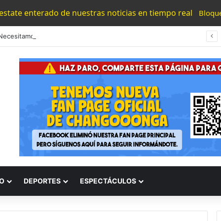
 estate enterado de nuestras noticias en tiempo real
Bloqu
“Los Necesitamos”: Atlético Morelia Agradece Respaldo De Su Afición En Encuentro Ante Cancún Fc
O
DEPORTES
ESPECTÁCULOS