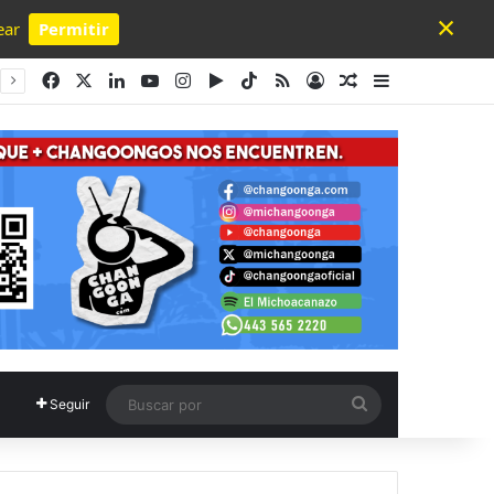
×
ear
Permitir
Powered by SendPulse
Facebook
X
LinkedIn
YouTube
Instagram
Google Play
TikTok
RSS
Acceso
Publicación al a
Barra lateral
Buscar
Seguir
por