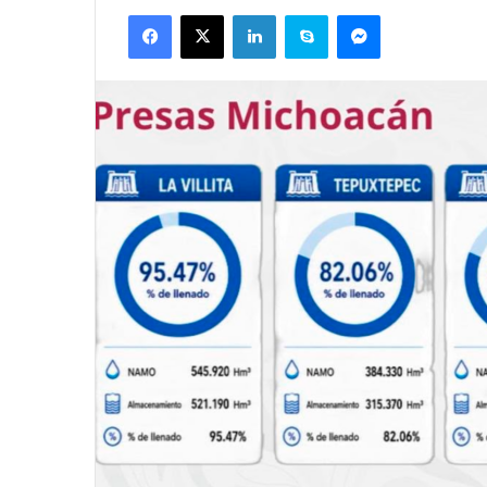
Facebook
X
LinkedIn
Skype
Messenger