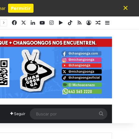
×
ear
Permitir
Powered by SendPulse
Facebook
X
LinkedIn
YouTube
Instagram
Google Play
TikTok
RSS
Acceso
Publicación al a
Barra lateral
Buscar
Seguir
por