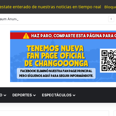
 estate enterado de nuestras noticias en tiempo real
Bloqu
aum Anuncia Reunión Con EU Para Resolver Bloqueo Al Aguacate
O
DEPORTES
ESPECTÁCULOS