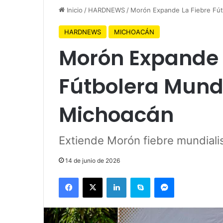
Inicio
/
HARDNEWS
/
Morón Expande La Fiebre Fút
HARDNEWS
MICHOACÁN
Morón Expande 
Fútbolera Mundi
Michoacán
Extiende Morón fiebre mundiali
14 de junio de 2026
Facebook
X
LinkedIn
Skype
Messenger