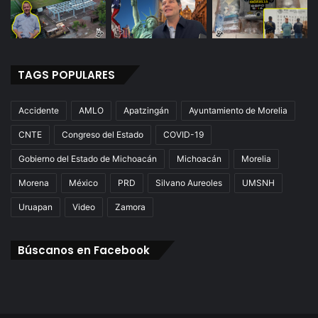
TAGS POPULARES
Accidente
AMLO
Apatzingán
Ayuntamiento de Morelia
CNTE
Congreso del Estado
COVID-19
Gobierno del Estado de Michoacán
Michoacán
Morelia
Morena
México
PRD
Silvano Aureoles
UMSNH
Uruapan
Video
Zamora
Búscanos en Facebook