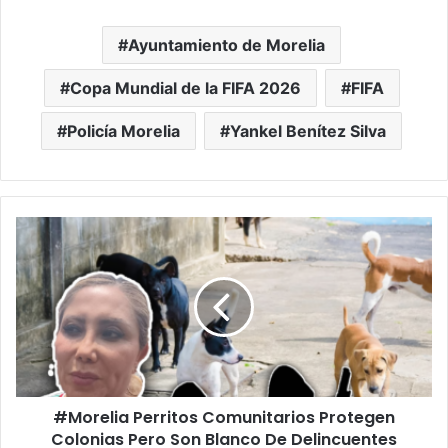
Ayuntamiento de Morelia
Copa Mundial de la FIFA 2026
FIFA
Policía Morelia
Yankel Benítez Silva
#Morelia
Perritos
Comunitarios
Protegen
Colonias
Pero
Son
Blanco
De
#Morelia Perritos Comunitarios Protegen
Delincuentes
Colonias Pero Son Blanco De Delincuentes