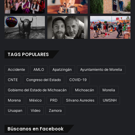
TAGS POPULARES
Accidente
AMLO
Apatzingán
Ayuntamiento de Morelia
CNTE
Congreso del Estado
COVID-19
Gobierno del Estado de Michoacán
Michoacán
Morelia
Morena
México
PRD
Silvano Aureoles
UMSNH
Uruapan
Video
Zamora
Búscanos en Facebook