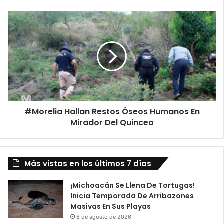
#Morelia
Hallan
Restos
Óseos
Humanos
En
Mirador
Del
Quinceo
#Morelia Hallan Restos Óseos Humanos En
Mirador Del Quinceo
Más vistas en los últimos 7 días
¡Michoacán Se Llena De Tortugas!
Inicia Temporada De Arribazones
Masivas En Sus Playas
8 de agosto de 2026