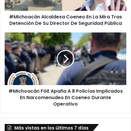
Detención
De
#Michoacán Alcaldesa Coeneo En La Mira Tras
Su
Director
Detención De Su Director De Seguridad Pública
De
Seguridad
#Michoacán
Pública
FGE
Apaña
A
8
Policías
Implicados
En
Narcomenudeo
#Michoacán FGE Apaña A 8 Policías Implicados
En
Coeneo
En Narcomenudeo En Coeneo Durante
Durante
Operativo
Operativo
Más vistas en los últimos 7 días