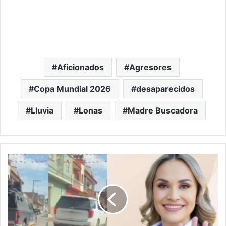
Aficionados
Agresores
Copa Mundial 2026
desaparecidos
Lluvia
Lonas
Madre Buscadora
#Michoacán
Alcaldesa
Coeneo
En
La
Mira
Tras