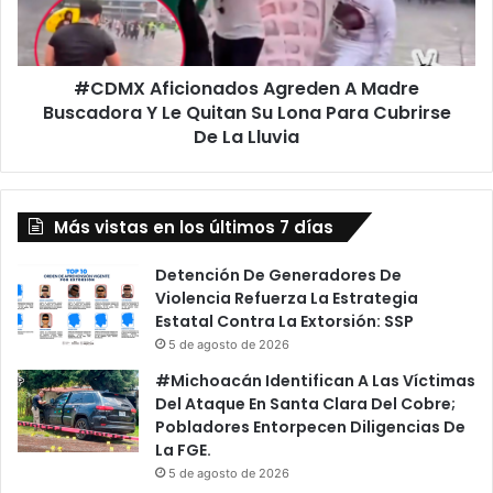
Y
Le
Quitan
#CDMX Aficionados Agreden A Madre
Su
Lona
Buscadora Y Le Quitan Su Lona Para Cubrirse
Para
De La Lluvia
Cubrirse
De
La
Lluvia
Más vistas en los últimos 7 días
Detención De Generadores De
Violencia Refuerza La Estrategia
Estatal Contra La Extorsión: SSP
5 de agosto de 2026
#Michoacán Identifican A Las Víctimas
Del Ataque En Santa Clara Del Cobre;
Pobladores Entorpecen Diligencias De
La FGE.
5 de agosto de 2026