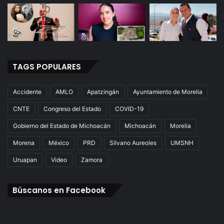
TAGS POPULARES
Accidente
AMLO
Apatzingán
Ayuntamiento de Morelia
CNTE
Congreso del Estado
COVID-19
Gobierno del Estado de Michoacán
Michoacán
Morelia
Morena
México
PRD
Silvano Aureoles
UMSNH
Uruapan
Video
Zamora
Búscanos en Facebook