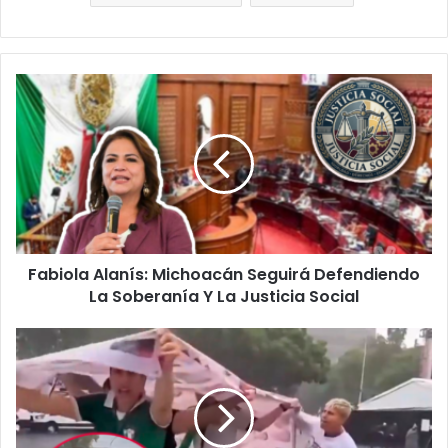
Fabiola
Alanís:
Michoacán
Seguirá
Defendiendo
La
Soberanía
Y
La
Fabiola Alanís: Michoacán Seguirá Defendiendo
Justicia
Social
La Soberanía Y La Justicia Social
#CDMX
Aficionados
Agreden
A
Madre
Buscadora