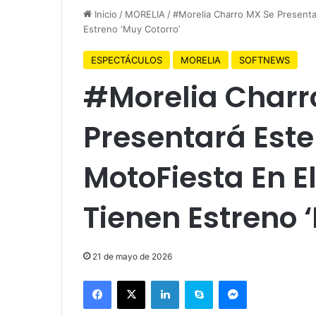
Inicio
/
MORELIA
/
#Morelia Charro MX Se Presentar
Estreno ‘Muy Cotorro’
ESPECTÁCULOS
MORELIA
SOFTNEWS
#Morelia Charr
Presentará Este 
MotoFiesta En E
Tienen Estreno 
21 de mayo de 2026
Facebook
X
LinkedIn
Skype
Messenger