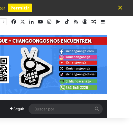
×
ear
Permitir
Powered by SendPulse
Facebook
X
LinkedIn
YouTube
Instagram
Google Play
TikTok
RSS
Acceso
Publicación al a
Barra lateral
Buscar
Seguir
por