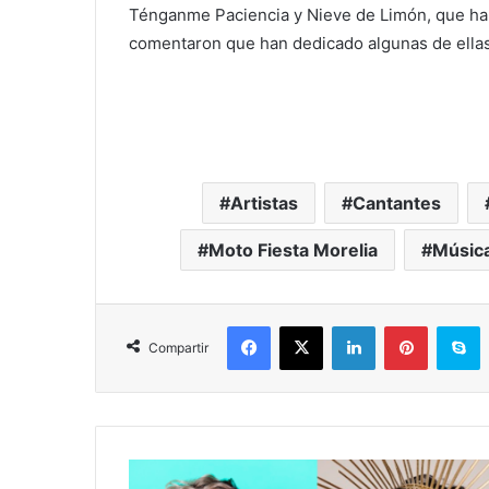
Ténganme Paciencia y Nieve de Limón, que ha
comentaron que han dedicado algunas de ellas
Artistas
Cantantes
Moto Fiesta Morelia
Músic
Facebook
X
LinkedIn
Pinterest
S
Compartir
Con