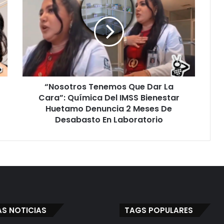
Tenemos
Que
Dar
La
Cara”:
Química
Del
IMSS
“Nosotros Tenemos Que Dar La
Bienestar
Huetamo
Cara”: Química Del IMSS Bienestar
Denuncia
Huetamo Denuncia 2 Meses De
2
Desabasto En Laboratorio
Meses
De
Desabasto
En
Laboratorio
AS NOTICIAS
TAGS POPULARES