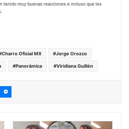
n tenido muy buenas reacciones e incluso que les
.
Charro Oficial MX
Jorge Orozco
a
Panorámica
Viridiana Guillén
kype
Messenger
“Nosotros