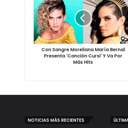
Sangre
Moreliana
María
Bernal
Presenta
'Canción
Cursi'
Y
Con Sangre Moreliana María Bernal
Va
Por
Presenta 'Canción Cursi' Y Va Por
Más
Más Hits
Hits
NOTICIAS MÁS RECIENTES
ÚLTIM