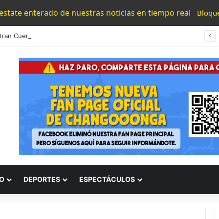
 estate enterado de nuestras noticias en tiempo real
Bloqu
Encuentran Cuerpo Desvivido A La Orilla De La Carretera Morelia – Chiquimitio
O
DEPORTES
ESPECTÁCULOS