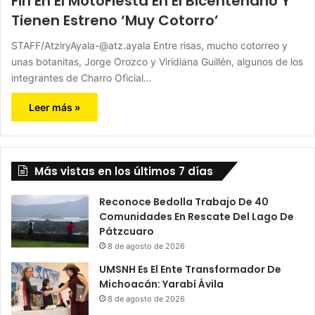
Fin En El MotoFiesta En El Bicentenario Y
Tienen Estreno ‘Muy Cotorro’
STAFF/AtziryAyala-@atz.ayala Entre risas, mucho cotorreo y
unas botanitas, Jorge Orozco y Viridiana Guillén, algunos de los
integrantes de Charro Oficial…
Leer más »
Más vistas en los últimos 7 días
Reconoce Bedolla Trabajo De 40
Comunidades En Rescate Del Lago De
Pátzcuaro
8 de agosto de 2026
UMSNH Es El Ente Transformador De
Michoacán: Yarabí Ávila
8 de agosto de 2026