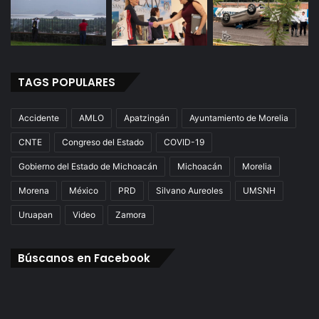
TAGS POPULARES
Accidente
AMLO
Apatzingán
Ayuntamiento de Morelia
CNTE
Congreso del Estado
COVID-19
Gobierno del Estado de Michoacán
Michoacán
Morelia
Morena
México
PRD
Silvano Aureoles
UMSNH
Uruapan
Video
Zamora
Búscanos en Facebook