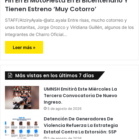
Fin En El MotoFiesta En El Bicentenario Y
Tienen Estreno ‘Muy Cotorro’
STAFF/AtziryAyala-@atz.ayala Entre risas, mucho cotorreo y
unas botanitas, Jorge Orozco y Viridiana Guillén, algunos de los
integrantes de Charro Oficial…
Leer más »
Más vistas en los últimos 7 días
UMNSH Emitirá Este Miércoles La
Tercera Convocatoria De Nuevo
Ingreso.
5 de agosto de 2026
Detención De Generadores De
Violencia Refuerza La Estrategia
Estatal Contra La Extorsión: SSP
5 de agosto de 2026