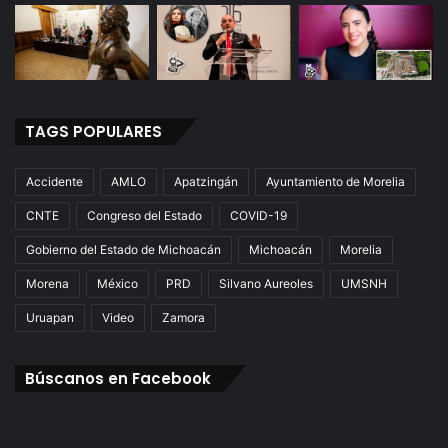
TAGS POPULARES
Accidente
AMLO
Apatzingán
Ayuntamiento de Morelia
CNTE
Congreso del Estado
COVID-19
Gobierno del Estado de Michoacán
Michoacán
Morelia
Morena
México
PRD
Silvano Aureoles
UMSNH
Uruapan
Video
Zamora
Búscanos en Facebook