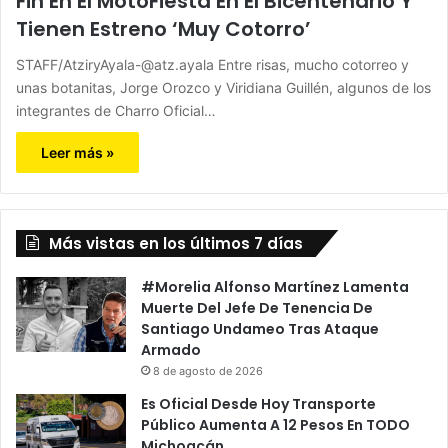
Fin En El MotoFiesta En El Bicentenario Y
Tienen Estreno ‘Muy Cotorro’
STAFF/AtziryAyala-@atz.ayala Entre risas, mucho cotorreo y
unas botanitas, Jorge Orozco y Viridiana Guillén, algunos de los
integrantes de Charro Oficial…
Leer más »
Más vistas en los últimos 7 días
#Morelia Alfonso Martínez Lamenta
Muerte Del Jefe De Tenencia De
Santiago Undameo Tras Ataque
Armado
8 de agosto de 2026
Es Oficial Desde Hoy Transporte
Público Aumenta A 12 Pesos En TODO
Michoacán