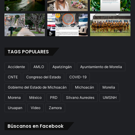
TAGS POPULARES
Accidente
AMLO
Apatzingán
Ayuntamiento de Morelia
CNTE
Congreso del Estado
COVID-19
Gobierno del Estado de Michoacán
Michoacán
Morelia
Morena
México
PRD
Silvano Aureoles
UMSNH
Uruapan
Video
Zamora
Búscanos en Facebook