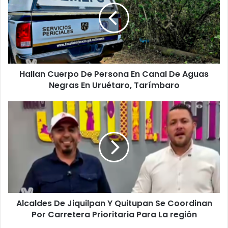
Persona
En
Canal
De
Aguas
Negras
Hallan Cuerpo De Persona En Canal De Aguas
En
Uruétaro,
Negras En Uruétaro, Tarímbaro
Tarímbaro
Alcaldes
De
Jiquilpan
Y
Quitupan
Se
Coordinan
Por
Carretera
Alcaldes De Jiquilpan Y Quitupan Se Coordinan
Prioritaria
Para
Por Carretera Prioritaria Para La región
La