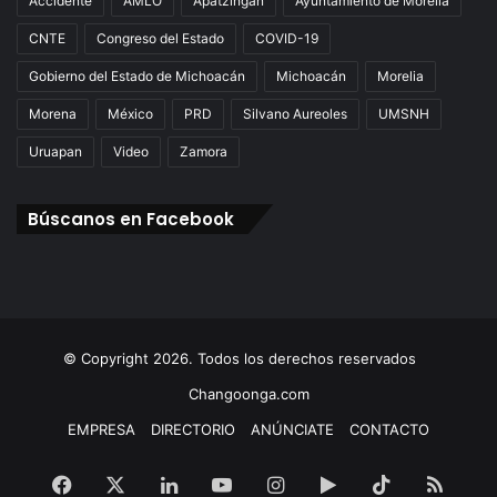
Accidente
AMLO
Apatzingán
Ayuntamiento de Morelia
CNTE
Congreso del Estado
COVID-19
Gobierno del Estado de Michoacán
Michoacán
Morelia
Morena
México
PRD
Silvano Aureoles
UMSNH
Uruapan
Video
Zamora
Búscanos en Facebook
© Copyright 2026. Todos los derechos reservados
Changoonga.com
EMPRESA
DIRECTORIO
ANÚNCIATE
CONTACTO
Facebook
X
LinkedIn
YouTube
Instagram
Google
TikTok
RSS