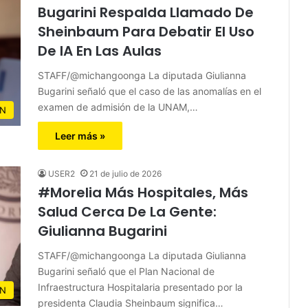
Bugarini Respalda Llamado De
Sheinbaum Para Debatir El Uso
De IA En Las Aulas
STAFF/@michangoonga La diputada Giulianna
Bugarini señaló que el caso de las anomalías en el
examen de admisión de la UNAM,…
N
Leer más »
USER2
21 de julio de 2026
#Morelia Más Hospitales, Más
Salud Cerca De La Gente:
Giulianna Bugarini
STAFF/@michangoonga La diputada Giulianna
Bugarini señaló que el Plan Nacional de
Infraestructura Hospitalaria presentado por la
N
presidenta Claudia Sheinbaum significa…