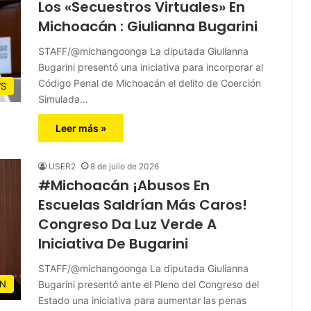
Los «Secuestros Virtuales» En
Michoacán : Giulianna Bugarini
STAFF/@michangoonga La diputada Giulianna
Bugarini presentó una iniciativa para incorporar al
Código Penal de Michoacán el delito de Coerción
S
Simulada…
Leer más »
USER2
8 de julio de 2026
#Michoacán ¡Abusos En
Escuelas Saldrían Más Caros!
Congreso Da Luz Verde A
Iniciativa De Bugarini
STAFF/@michangoonga La diputada Giulianna
Bugarini presentó ante el Pleno del Congreso del
N
Estado una iniciativa para aumentar las penas