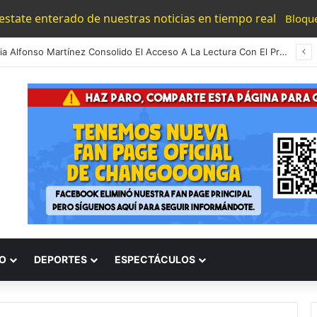
 estate enterado de nuestras noticias en tiempo real
Bloqu
#Morelia Alfonso Martínez Consolido El Acceso A La Lectura Con El Programa «Morelia Se Lee»
O
DEPORTES
ESPECTÁCULOS