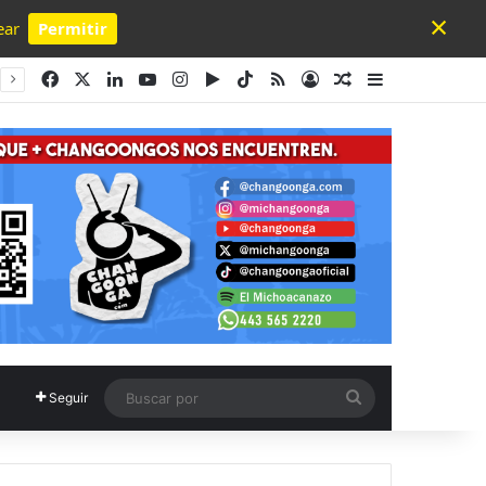
×
ear
Permitir
Powered by SendPulse
Facebook
X
LinkedIn
YouTube
Instagram
Google Play
TikTok
RSS
Acceso
Publicación al a
Barra lateral
Buscar
Seguir
por