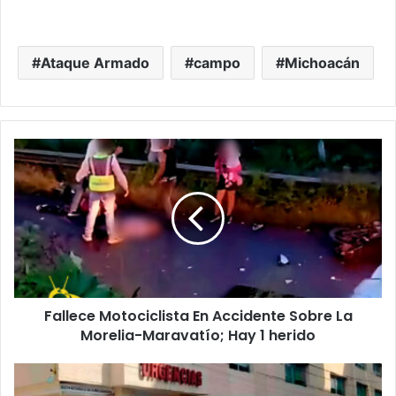
Ataque Armado
campo
Michoacán
Fallece
Motociclista
En
Accidente
Sobre
La
Morelia-
Maravatío;
Hay
Fallece Motociclista En Accidente Sobre La
1
herido
Morelia-Maravatío; Hay 1 herido
#Morelia
Balean