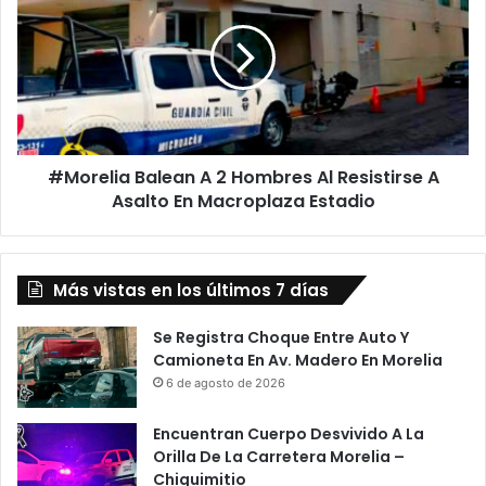
A
2
Hombres
Al
Resistirse
A
Asalto
#Morelia Balean A 2 Hombres Al Resistirse A
En
Macroplaza
Asalto En Macroplaza Estadio
Estadio
Más vistas en los últimos 7 días
Se Registra Choque Entre Auto Y
Camioneta En Av. Madero En Morelia
6 de agosto de 2026
Encuentran Cuerpo Desvivido A La
Orilla De La Carretera Morelia –
Chiquimitio