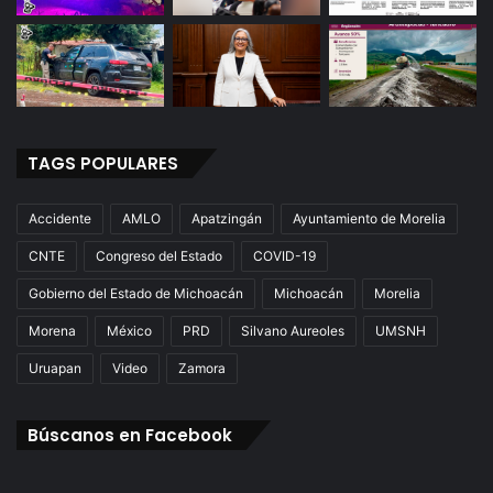
TAGS POPULARES
Accidente
AMLO
Apatzingán
Ayuntamiento de Morelia
CNTE
Congreso del Estado
COVID-19
Gobierno del Estado de Michoacán
Michoacán
Morelia
Morena
México
PRD
Silvano Aureoles
UMSNH
Uruapan
Video
Zamora
Búscanos en Facebook