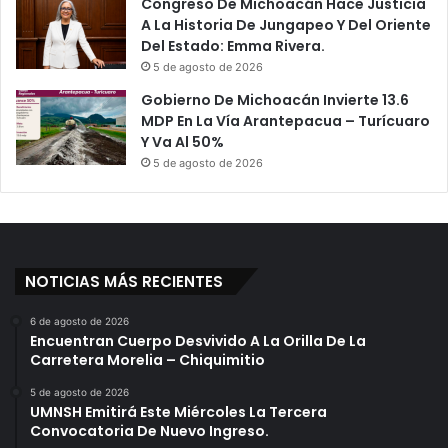
Congreso De Michoacán Hace Justicia
A La Historia De Jungapeo Y Del Oriente
Del Estado: Emma Rivera.
5 de agosto de 2026
Gobierno De Michoacán Invierte 13.6
MDP En La Vía Arantepacua – Turícuaro
Y Va Al 50%
5 de agosto de 2026
NOTICIAS MÁS RECIENTES
6 de agosto de 2026
Encuentran Cuerpo Desvivido A La Orilla De La
Carretera Morelia – Chiquimitio
5 de agosto de 2026
UMNSH Emitirá Este Miércoles La Tercera
Convocatoria De Nuevo Ingreso.