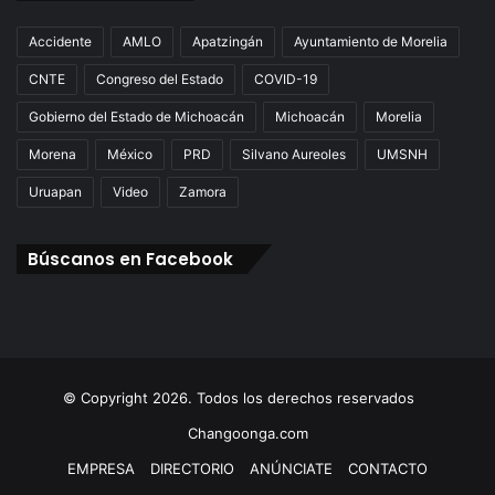
Accidente
AMLO
Apatzingán
Ayuntamiento de Morelia
CNTE
Congreso del Estado
COVID-19
Gobierno del Estado de Michoacán
Michoacán
Morelia
Morena
México
PRD
Silvano Aureoles
UMSNH
Uruapan
Video
Zamora
Búscanos en Facebook
© Copyright 2026. Todos los derechos reservados
Changoonga.com
EMPRESA
DIRECTORIO
ANÚNCIATE
CONTACTO