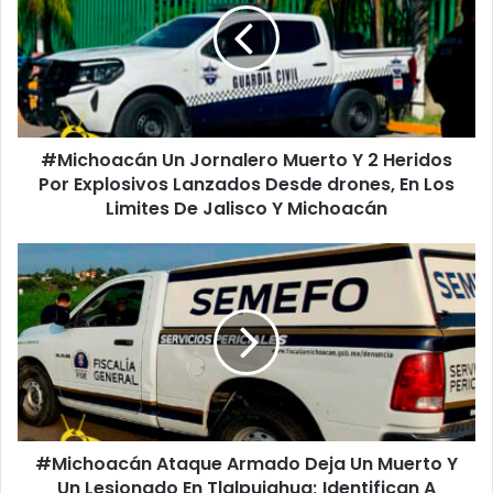
Muerto
Y
2
Heridos
Por
Explosivos
#Michoacán Un Jornalero Muerto Y 2 Heridos
Lanzados
Desde
Por Explosivos Lanzados Desde drones, En Los
drones,
Limites De Jalisco Y Michoacán
En
Los
#Michoacán
Limites
Ataque
De
Armado
Jalisco
Deja
Y
Un
Michoacán
Muerto
Y
Un
Lesionado
#Michoacán Ataque Armado Deja Un Muerto Y
En
Tlalpujahua;
Un Lesionado En Tlalpujahua; Identifican A