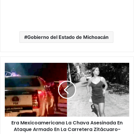
Gobierno del Estado de Michoacán
Era
Mexicoamericana
La
Chava
Asesinada
En
Ataque
Armado
En
Era Mexicoamericana La Chava Asesinada En
La
Carretera
Ataque Armado En La Carretera Zitácuaro-