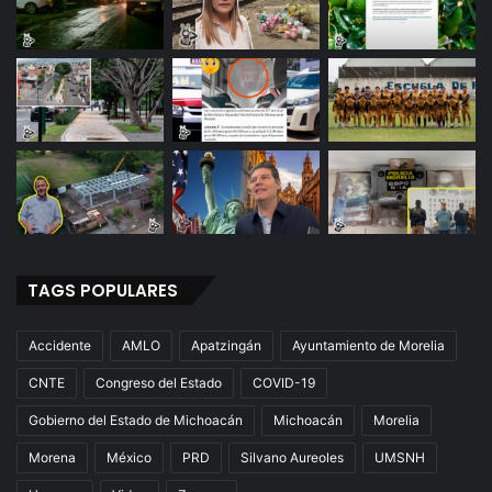
TAGS POPULARES
Accidente
AMLO
Apatzingán
Ayuntamiento de Morelia
CNTE
Congreso del Estado
COVID-19
Gobierno del Estado de Michoacán
Michoacán
Morelia
Morena
México
PRD
Silvano Aureoles
UMSNH