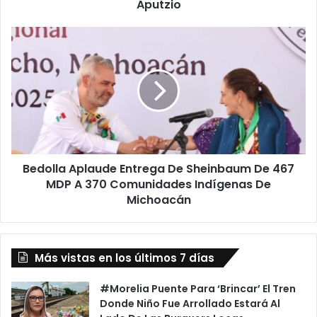
Zitácuaro-
Aputzio
Aputzio
Bedolla
Aplaude
Entrega
De
Sheinbaum
De
467
MDP
A
Bedolla Aplaude Entrega De Sheinbaum De 467
370
Comunidades
MDP A 370 Comunidades Indígenas De
Indígenas
Michoacán
De
Michoacán
Más vistas en los últimos 7 días
#Morelia Puente Para ‘Brincar’ El Tren
Donde Niño Fue Arrollado Estará Al